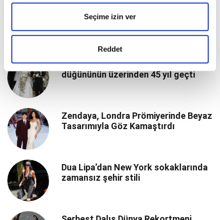
Kraliyet Ailesi’nin En Konuşulan
Seçime izin ver
Geleneği: Balmoral Testi Nedir?
Reddet
Prenses Diana’nın tarihe geçen
düğününün üzerinden 45 yıl geçti
Zendaya, Londra Prömiyerinde Beyaz
Tasarımıyla Göz Kamaştırdı
Dua Lipa’dan New York sokaklarında
zamansız şehir stili
Serbest Dalış Dünya Rekortmeni