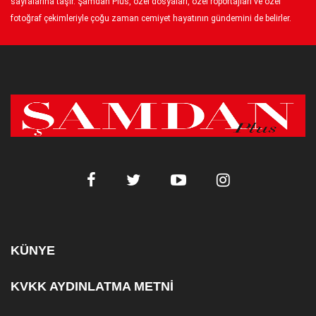
sayfalarına taşır. Şamdan Plus, özel dosyaları, özel röportajları ve özel
fotoğraf çekimleriyle çoğu zaman cemiyet hayatının gündemini de belirler.
KÜNYE
KVKK AYDINLATMA METNİ