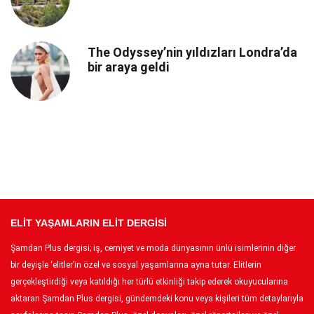
The Odyssey’nin yıldızları Londra’da
bir araya geldi
ELİT YAŞAMLARIN ELİT DERGİSİ
Şamdan Plus dergisi; iş, cemiyet ve moda dünyasının ünlü isimlerinin diğer
bir deyişle ‘elitler’in özel ve sosyal yaşamlarına ayna tutar. Elitlerin
gerçekleştirdiği veya katıldığı her türlü etkinliği takip ederek okuyucularına
aktaran Şamdan Plus dergisi, gündemdeki konu veya kişileri tüm detaylarıyla