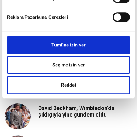
gerçekleştirilen veri işleme faaliyetleri ile ilgili daha
detaylı bilgi almak için lütfen
tıklayınız
.
Paris’te Romantik Moda Molası
Reklam/Pazarlama Çerezleri
The Odyssey’nin yıldızları Londra’da
Tümüne izin ver
bir araya geldi
Seçime izin ver
Anne Hathaway’den hamilelik stiline
farklı yorum
Reddet
David Beckham, Wimbledon’da
şıklığıyla yine gündem oldu