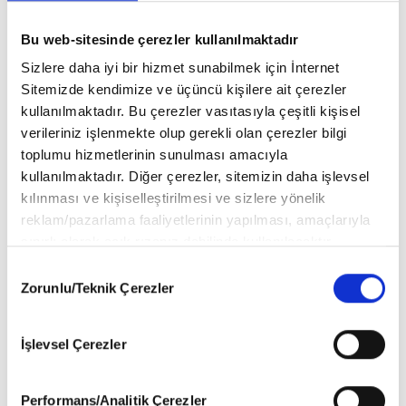
Bu web-sitesinde çerezler kullanılmaktadır
Sizlere daha iyi bir hizmet sunabilmek için İnternet
Sitemizde kendimize ve üçüncü kişilere ait çerezler
kullanılmaktadır. Bu çerezler vasıtasıyla çeşitli kişisel
HOLLYWOOD
verileriniz işlenmekte olup gerekli olan çerezler bilgi
Hollywood'un En Güçlü Çiftleri
toplumu hizmetlerinin sunulması amacıyla
kullanılmaktadır. Diğer çerezler, sitemizin daha işlevsel
kılınması ve kişiselleştirilmesi ve sizlere yönelik
reklam/pazarlama faaliyetlerinin yapılması, amaçlarıyla
sınırlı olarak açık rızanız dahilinde kullanılacaktır.
Dua Lipa ve Callum Turner’dan evlilik
Çerezlere ilişkin tercihlerinizi aşağıda yer alan panel
sonrası ilk kırmızı halı
Consent
vasıtasıyla belirleyebilirsiniz. Çerezlere ilişkin detaylı bilgi
Zorunlu/Teknik Çerezler
Selection
için Ayarlar butonuna tıklayabilir,
Çerez Bilgilendirme
Metnimizi
ziyaret edebilirsiniz.
İşlevsel Çerezler
Zendaya, Londra Prömiyerinde Beyaz
6698 sayılı Kişisel Verilerin Korunması Kanunu uyarınca
Tasarımıyla Göz Kamaştırdı
hazırlanmış olan İnternet Sitesi Aydınlatma Metnimizi
okumak ve sitemizi ziyaretiniz kapsamında
Performans/Analitik Çerezler