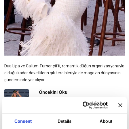
Dua Lipa ve Callum Turner çifti, romantik düğün organizasyonuyla
olduğu kadar davetlilerin şık tercihleriyle de magazin dünyasının
gündeminde yer alıyor.
Öncekini Oku
Melisa Döngel Yaz Sezonuna Hızlı Bir
Başlangıç Yaptı
Sonrakini Oku
Consent
Details
About
Engin Altan Düzyatan’dan Nemrut
Dağı’nda dikkat çeken kareler