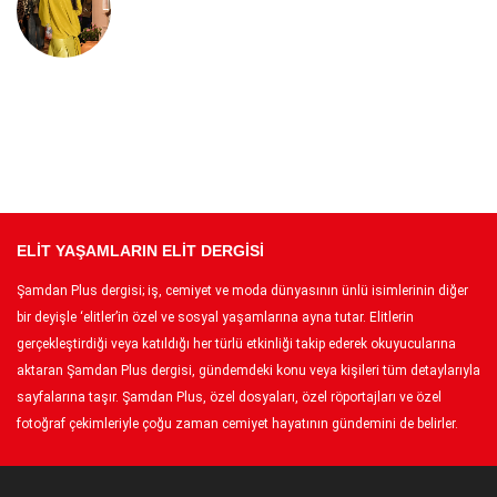
ELİT YAŞAMLARIN ELİT DERGİSİ
Şamdan Plus dergisi; iş, cemiyet ve moda dünyasının ünlü isimlerinin diğer
bir deyişle ‘elitler’in özel ve sosyal yaşamlarına ayna tutar. Elitlerin
gerçekleştirdiği veya katıldığı her türlü etkinliği takip ederek okuyucularına
aktaran Şamdan Plus dergisi, gündemdeki konu veya kişileri tüm detaylarıyla
sayfalarına taşır. Şamdan Plus, özel dosyaları, özel röportajları ve özel
fotoğraf çekimleriyle çoğu zaman cemiyet hayatının gündemini de belirler.