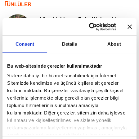
ÜNLÜLER
Allan Hakko ve Pelin Uluksar’dan
Mikonos Günleri
Consent
Details
About
Feryal Gülman’dan Torun Sevinci
Bu web-sitesinde çerezler kullanılmaktadır
Sizlere daha iyi bir hizmet sunabilmek için İnternet
Sitemizde kendimize ve üçüncü kişilere ait çerezler
Elsa Hosk, İkinci Kez Anne Olmaya
Hazırlanıyor
kullanılmaktadır. Bu çerezler vasıtasıyla çeşitli kişisel
verileriniz işlenmekte olup gerekli olan çerezler bilgi
toplumu hizmetlerinin sunulması amacıyla
kullanılmaktadır. Diğer çerezler, sitemizin daha işlevsel
Demi Moore’dan İkonik Stil Değişimi
kılınması ve kişiselleştirilmesi ve sizlere yönelik
reklam/pazarlama faaliyetlerinin yapılması, amaçlarıyla
sınırlı olarak açık rızanız dahilinde kullanılacaktır.