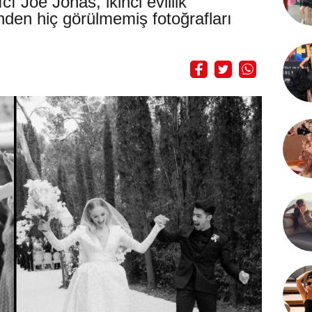
ı Joe Jonas, ikinci evlilik
nden hiç görülmemiş fotoğrafları