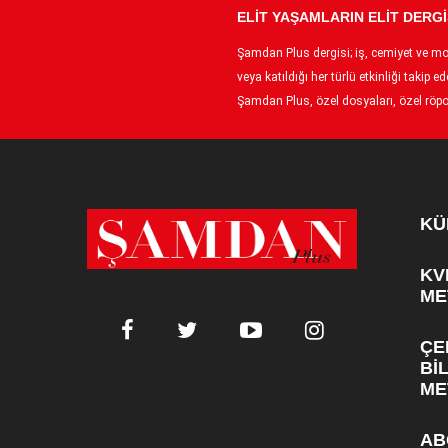
ELİT YAŞAMLARIN ELİT DERGİ
Şamdan Plus dergisi; iş, cemiyet ve moda
veya katıldığı her türlü etkinliği taki
Şamdan Plus, özel dosyaları, özel röpor
KÜ
KV
ME
ÇE
Bİ
ME
AB