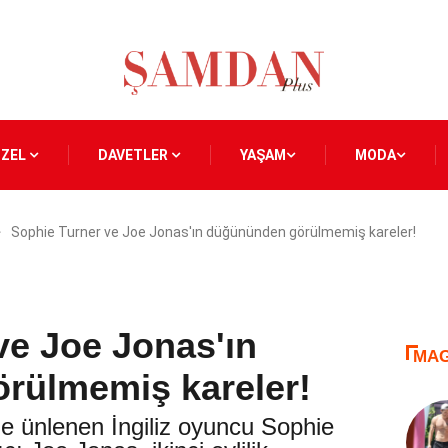
ÖZEL
DAVETLER
YAŞAM
MODA
Sophie Turner ve Joe Jonas'ın düğününden görülmemiş kareler!
ve Joe Jonas'ın
MAG
rülmemiş kareler!
e ünlenen İngiliz oyuncu Sophie