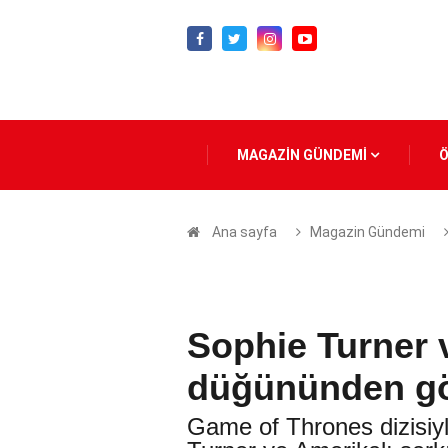
MAGAZİN GÜNDEMİ
Ana sayfa
Magazin Gündemi
Sophie Turner 
düğününden gö
Game of Thrones dizisiyl