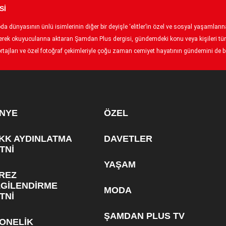
Sİ
 dünyasının ünlü isimlerinin diğer bir deyişle ‘elitler’in özel ve sosyal yaşamlarına 
p ederek okuyucularına aktaran Şamdan Plus dergisi, gündemdeki konu veya kişileri tüm
tajları ve özel fotoğraf çekimleriyle çoğu zaman cemiyet hayatının gündemini de bel
NYE
ÖZEL
KK AYDINLATMA
DAVETLER
TNİ
YAŞAM
REZ
LGİLENDİRME
MODA
TNİ
ŞAMDAN PLUS TV
ONELİK