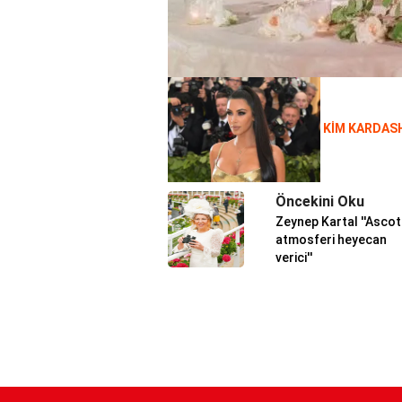
KİM KARDASH
Öncekini Oku
Zeynep Kartal ''Ascot
atmosferi heyecan
verici''