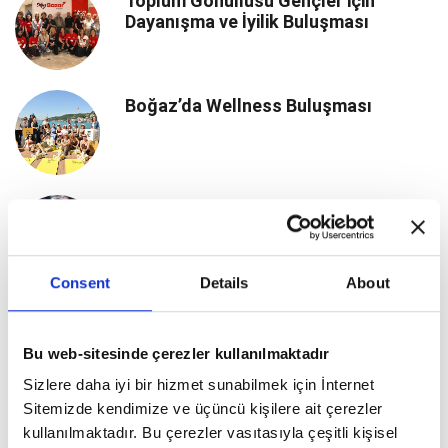
Toplum Gönüllüsü Gençler için
Dayanışma ve İyilik Buluşması
Boğaz’da Wellness Buluşması
Cannes’ta Türk Oyuncuların Zarif
Çıkarması
Consent
Details
About
Cannes’da Türk Yıldızların Işıltısı
Bu web-sitesinde çerezler kullanılmaktadır
Sizlere daha iyi bir hizmet sunabilmek için İnternet
Sitemizde kendimize ve üçüncü kişilere ait çerezler
Yeni Nesil Seyahat Deneyimi
kullanılmaktadır. Bu çerezler vasıtasıyla çeşitli kişisel