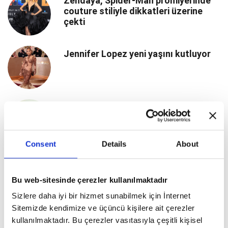
Zendaya, Spider-Man prömiyerinde
couture stiliyle dikkatleri üzerine
çekti
Jennifer Lopez yeni yaşını kutluyor
Hande Erçel’den gün batımında göz
kamaştıran çekim
Consent
Details
About
Nebahat Çehre’den Bodrum’da Yaz
Molası
Bu web-sitesinde çerezler kullanılmaktadır
Sizlere daha iyi bir hizmet sunabilmek için İnternet
Sitemizde kendimize ve üçüncü kişilere ait çerezler
Mert Yazıcıoğlu ile Zeynep
kullanılmaktadır. Bu çerezler vasıtasıyla çeşitli kişisel
Artukmaç’tan Barselona Kaçamağı