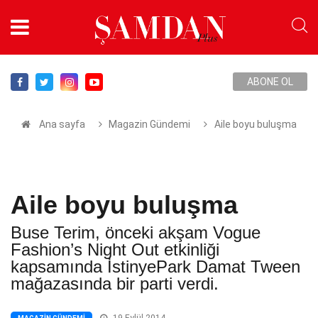
ABONE OL
Ana sayfa
Magazin Gündemi
Aile boyu buluşma
Aile boyu buluşma
Buse Terim, önceki akşam Vogue
Fashion’s Night Out etkinliği
kapsamında İstinyePark Damat Tween
mağazasında bir parti verdi.
19 Eylül 2014