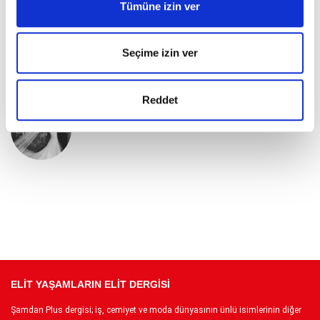
Tümüne izin ver
Esra Oflaz’dan Londra’da Dikkat
Çeken Stil Görünümü
Seçime izin ver
Reddet
Dua Lipa’dan Sicilya’daki düğün
kutlamasına dair ilk kareler
ELİT YAŞAMLARIN ELİT DERGİSİ
Şamdan Plus dergisi; iş, cemiyet ve moda dünyasının ünlü isimlerinin diğer