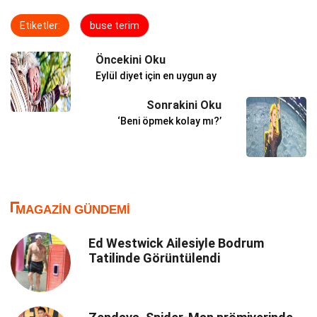
Etiketler:
buse terim
Öncekini Oku
Eylül diyet için en uygun ay
Sonrakini Oku
‘Beni öpmek kolay mı?’
MAGAZIN GÜNDEMI
Ed Westwick Ailesiyle Bodrum
Tatilinde Görüntülendi