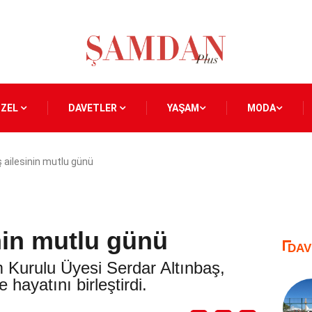
ÖZEL
DAVETLER
YAŞAM
MODA
ş ailesinin mutlu günü
nin mutlu günü
DAV
 Kurulu Üyesi Serdar Altınbaş,
hayatını birleştirdi.