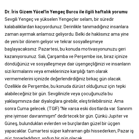
Dr. İris Gizem Yücel'in Yengeç Burcu ile ilgili haftalık yorumu
Sevgili Yengeç ve yükselen Yengeçler selam, bir süredir
kalabalıklardan kaçıyordunuz. Derinlikle tanımadığınız insanlara
zaman ayırmak anlamsız geliyordu. Belki de haklısınız ama yine
de yeni bir dönem geliyor ve tekrar sosyalleşmeye
başlayacaksınız. Pazartesi, bu konuda motivasyonunuzu geri
kazanıyorsunuz. Salı, Çarşamba ve Perşembe ise, biraz içinize
döndüğünüz ve sosyalleşmeye dair üşengeçliğinizi ve insanların
sizi kırmalarını veya emeklerinize karşılığı tam olarak
vermemelerini içinizde değerlendirdiğiniz birkaç gün olacak.
Özellikle de Perşembe, bu konuda dürüst olduğunuz için tepki
alabileceğiniz bir gün. Sevgilinizle veya çocuğunuzla bu
yaklaşımınıza dair diyaloglara girebilir, eleştirilebilirsiniz. Ama
sonra Cuma gelecek. (TGIF) “Ne varsa eski dostlarda var. Sanırım
yine iyimser davranmışım” dedirtecek bir gün. Çünkü Jupiter ve
Güneş, bulundukları evlerden ve burçlardan güzel bir üçgen
yapacaklar. Cumartesi süper kahraman gibi hissederken, Pazar iş
güç toparladığınız, yoğun bir gün olacak.