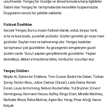
unutmazlar. Yengeç'ler müziğe ve dinsel konulara karşı ilgilidirler.
Sabırlı olan Yengeç'ler tartışmalardan kesinlikle hoşlanmazlar.
Duygularını sessiz bir şekilde saklarlar.
Fiziksel Özellikler
Gerçek Yengeç Burcu insanı fiziksel olarak; soluk, beyaz tenli,
orta ve kısa boylu, yuvarlak yüzlüdür. Gözleri genelde gri veya mavi
gözlüdür. Saçları mat ve kahverengi olur. Yengeç kadınları
tartışmasız çok güzeldirler. Ay gezegenini simgeleyen güzel
yüzleri vardır. Vücut yapıları gençliklerinde güzeldirler. Yaşları
ilerledikçe, dikkat etmezlerse kilolu tombul bir vücutları olur.
Yengeç Ünlüleri
Müjde Ar, Sylvester Stallone, Tom Cruise, Bedrettin Dalan, Türkan
Şoray, Sezen Aksu, Julius Caesar (Sezar), Lady Diana, Kenan
Evren, Louis Armstrong, Nelson Rockefeller, Yul Brynner; Ernest
Hemingway, Hermann Hesse, Kafka, Ringo Starr, Mireille Mathieu,
Nathalie Wood, Reha Muhtar, Aşkın Nur Yengi, Pınar Altuğ, Harun
Kolçak