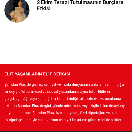
2 Ekim Terazi Tutulmasının Burçlara
Etkisi
ELİT YAŞAMLARIN ELİT DERGİSİ
Şamdan Plus dergisi; iş, cemiyet ve moda dünyasının ünlü isimlerinin diğer
bir deyişle ‘elitler’in özel ve sosyal yaşamlarına ayna tutar. Elitlerin
gerçekleştirdiği veya katıldığı her türlü etkinliği takip ederek okuyucularına
aktaran Şamdan Plus dergisi, gündemdeki konu veya kişileri tüm detaylarıyla
sayfalarına taşır. Şamdan Plus, özel dosyaları, özel röportajları ve özel
fotoğraf çekimleriyle çoğu zaman cemiyet hayatının gündemini de belirler.