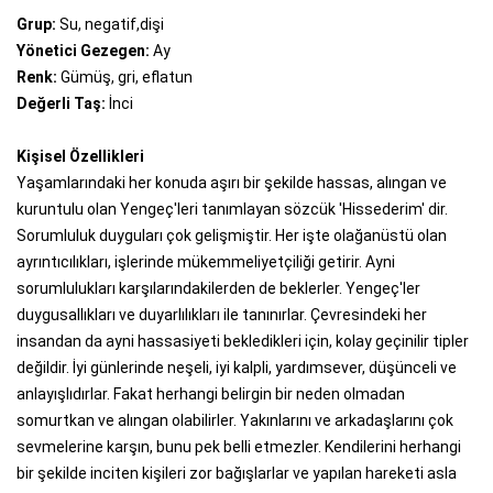
Grup:
Su, negatif,dişi
Yönetici Gezegen:
Ay
Renk:
Gümüş, gri, eflatun
Değerli Taş:
İnci
Kişisel Özellikleri
Yaşamlarındaki her konuda aşırı bir şekilde hassas, alıngan ve
kuruntulu olan Yengeç'leri tanımlayan sözcük 'Hissederim' dir.
Sorumluluk duyguları çok gelişmiştir. Her işte olağanüstü olan
ayrıntıcılıkları, işlerinde mükemmeliyetçiliği getirir. Ayni
sorumlulukları karşılarındakilerden de beklerler. Yengeç'ler
duygusallıkları ve duyarlılıkları ile tanınırlar. Çevresindeki her
insandan da ayni hassasiyeti bekledikleri için, kolay geçinilir tipler
değildir. İyi günlerinde neşeli, iyi kalpli, yardımsever, düşünceli ve
anlayışlıdırlar. Fakat herhangi belirgin bir neden olmadan
somurtkan ve alıngan olabilirler. Yakınlarını ve arkadaşlarını çok
sevmelerine karşın, bunu pek belli etmezler. Kendilerini herhangi
bir şekilde inciten kişileri zor bağışlarlar ve yapılan hareketi asla