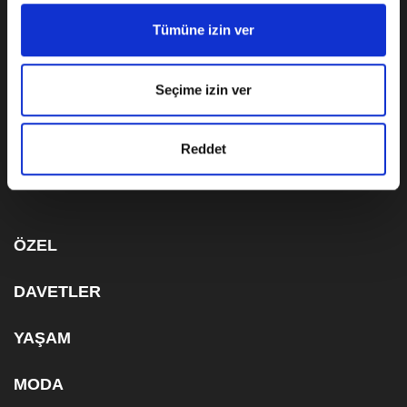
Tümüne izin ver
KÜNYE
KVKK AYDINLATMA METNİ
Seçime izin ver
ÇEREZ BİLGİLENDİRME METNİ
Reddet
ABONELİK
ÖZEL
DAVETLER
YAŞAM
MODA