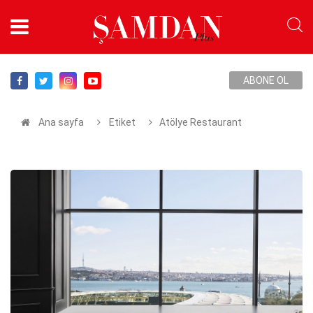
ABONE OL
Ana sayfa
Etiket
Atölye Restaurant