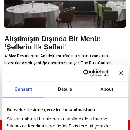
Alışılmışın Dışında Bir Menü:
‘Şeflerin İlk Şefleri’
Atölye Restaurant, Anadolu mutfağının ruhunu yansıtan
lezzetleriyle bir yeniliğe daha imza atıyor. The Ritz-Carlton,
Istanbul’un şefi Ali İhsan Özkan ve deneyimli mutfak ekibinin aile
köklerine dayanan reçeteler tek bir menüde buluşuyor.
Consent
Details
About
Bu web-sitesinde çerezler kullanılmaktadır
Sizlere daha iyi bir hizmet sunabilmek için İnternet
Sitemizde kendimize ve üçüncü kişilere ait çerezler
ELİT YAŞAMLARIN ELİT DERGİSİ