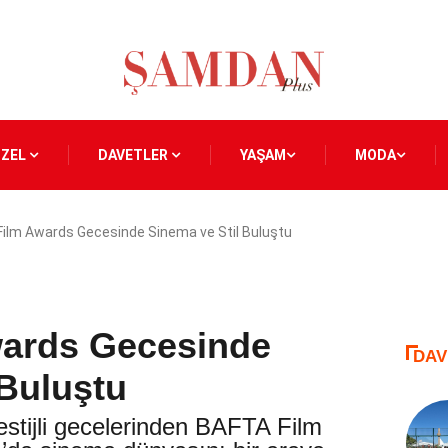
ÖZEL
DAVETLER
YAŞAM
MODA
ilm Awards Gecesinde Sinema ve Stil Buluştu
ards Gecesinde
DAV
 Buluştu
estijli gecelerinden BAFTA Film