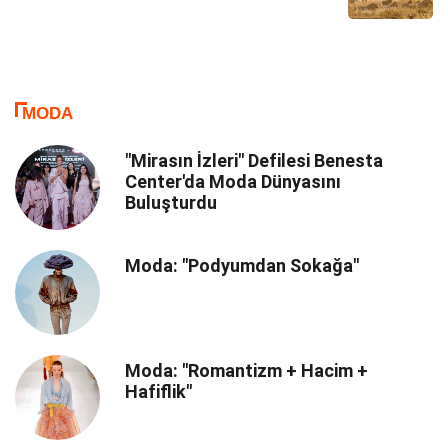
MODA
"Mirasın İzleri" Defilesi Benesta
Center'da Moda Dünyasını
Buluşturdu
Moda: "Podyumdan Sokağa"
Moda: "Romantizm + Hacim +
Hafiflik"