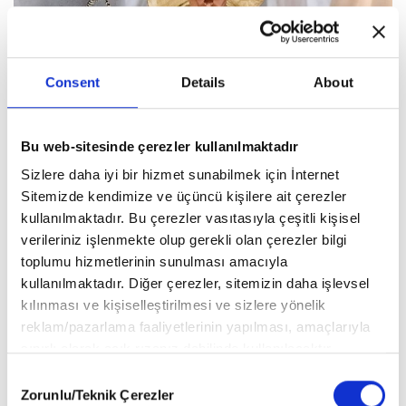
Consent
Details
About
Bu web-sitesinde çerezler kullanılmaktadır
Sizlere daha iyi bir hizmet sunabilmek için İnternet
Sitemizde kendimize ve üçüncü kişilere ait çerezler
kullanılmaktadır. Bu çerezler vasıtasıyla çeşitli kişisel
verileriniz işlenmekte olup gerekli olan çerezler bilgi
toplumu hizmetlerinin sunulması amacıyla
kullanılmaktadır. Diğer çerezler, sitemizin daha işlevsel
kılınması ve kişiselleştirilmesi ve sizlere yönelik
reklam/pazarlama faaliyetlerinin yapılması, amaçlarıyla
sınırlı olarak açık rızanız dahilinde kullanılacaktır.
Çerezlere ilişkin tercihlerinizi aşağıda yer alan panel
Consent
vasıtasıyla belirleyebilirsiniz. Çerezlere ilişkin detaylı bilgi
Zorunlu/Teknik Çerezler
Selection