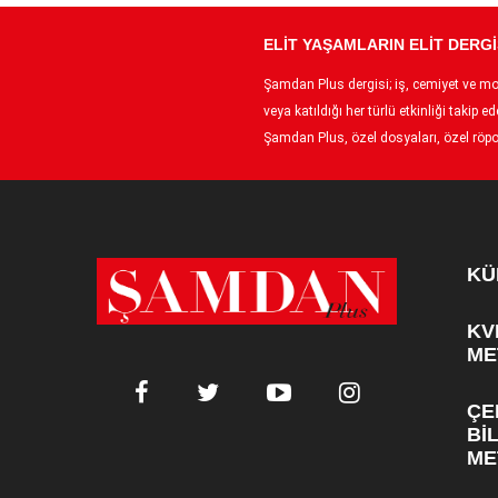
ELİT YAŞAMLARIN ELİT DERGİ
Şamdan Plus dergisi; iş, cemiyet ve moda
veya katıldığı her türlü etkinliği taki
Şamdan Plus, özel dosyaları, özel röpor
KÜ
KV
ME
ÇE
Bİ
ME