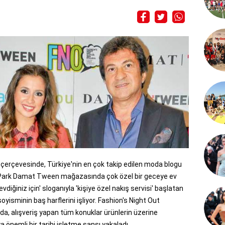
i çerçevesinde, Türkiye'nin en çok takip edilen moda blogu
ePark Damat Tween mağazasında çok özel bir geceye ev
vdiğiniz için' sloganıyla 'kişiye özel nakış servisi' başlatan
soyisminin baş harflerini işliyor. Fashion's Night Out
da, alışveriş yapan tüm konuklar ürünlerin üzerine
eya önemli bir tarihi işletme şansı yakaladı.