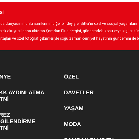
Sİ
 dünyasının ünlü isimlerinin diğer bir deyişle ‘elitler’in özel ve sosyal yaşamlarına 
p ederek okuyucularına aktaran Şamdan Plus dergisi, gündemdeki konu veya kişileri tüm
tajları ve özel fotoğraf çekimleriyle çoğu zaman cemiyet hayatının gündemini de bel
NYE
ÖZEL
KK AYDINLATMA
DAVETLER
TNİ
YAŞAM
REZ
LGİLENDİRME
MODA
TNİ