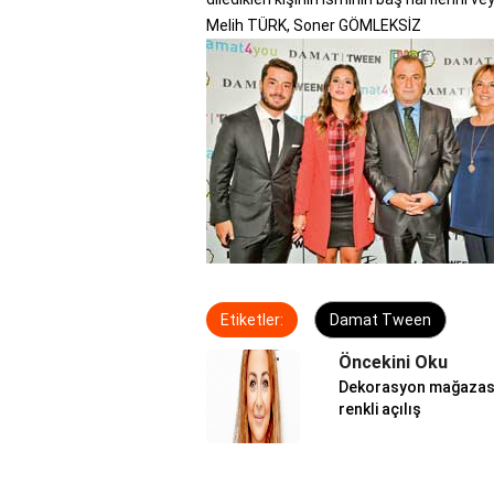
Melih TÜRK, Soner GÖMLEKSİZ
Etiketler:
Damat Tween
Öncekini Oku
Dekorasyon mağazas
renkli açılış