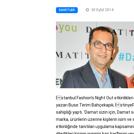
30 Eylül 2014
DAVETLER
İstanbul Fashion's Night Out etkinlikler
yazarı Buse Terim Bahçekapılı, İstiny
sahipliği yaptı. 'Damat sizin için, Damat se
marka, ürünlerin üzerine kişilerin isim ve 
etkinliğinde tanıtılan uygulama kapsamın
diledikleri kişinin isminin baş harflerini v