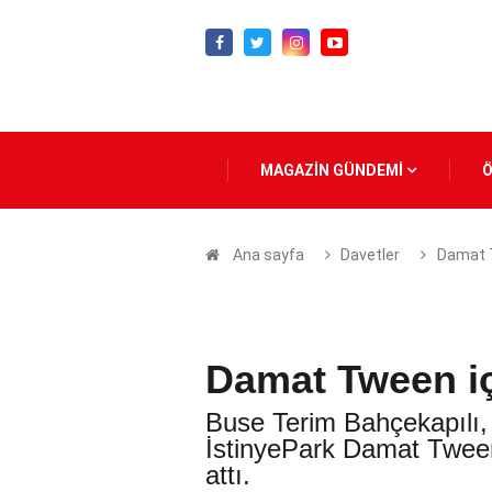
MAGAZİN GÜNDEMİ
Ana sayfa
Davetler
Damat T
Damat Tween iç
Buse Terim Bahçekapılı,
İstinyePark Damat Tween
attı.