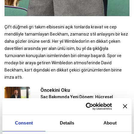
Çift düğmeli gri takım elbisesini açık tonlarda kravat ve cep
mendiliyle tamamlayan Beckham, zamansız stil anlayışını bir kez
daha gözler önüne serdi. Her yıl Wimbledon’ın en dikkat çeken
davetlileri arasında yer alan ünlü isim, bu yıl da şıklığıyla
turnuvanın konuşulan isimlerinden biri olmayı başardı. Spor ve
modayı bir araya getiren Wimbledon atmosferinde David
Beckham, kort dışındaki en dikkat çekici görünümlerden birine
imza attı.
Öncekini Oku
Saç Bakımında Yeni Dönem: Hücresel
Yenilenme Yaklaşımı
Sonrakini Oku
Anne Hathaway’den hamilelik stiline
Consent
Details
About
farklı yorum