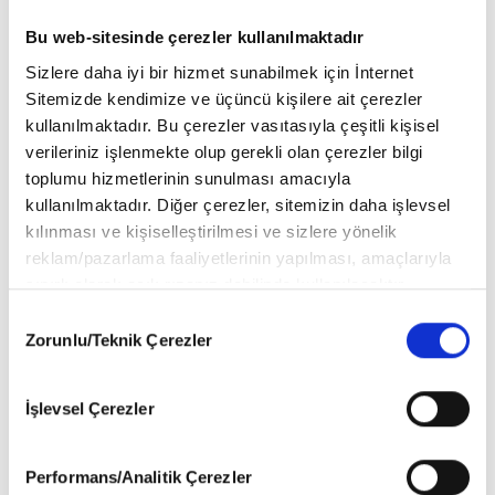
Bu web-sitesinde çerezler kullanılmaktadır
Sizlere daha iyi bir hizmet sunabilmek için İnternet
Sitemizde kendimize ve üçüncü kişilere ait çerezler
HOLLYWOOD
kullanılmaktadır. Bu çerezler vasıtasıyla çeşitli kişisel
verileriniz işlenmekte olup gerekli olan çerezler bilgi
Hollywood'un En Güçlü Çiftleri
toplumu hizmetlerinin sunulması amacıyla
kullanılmaktadır. Diğer çerezler, sitemizin daha işlevsel
kılınması ve kişiselleştirilmesi ve sizlere yönelik
reklam/pazarlama faaliyetlerinin yapılması, amaçlarıyla
Dua Lipa ve Callum Turner’dan evlilik
sınırlı olarak açık rızanız dahilinde kullanılacaktır.
sonrası ilk kırmızı halı
Çerezlere ilişkin tercihlerinizi aşağıda yer alan panel
Consent
vasıtasıyla belirleyebilirsiniz. Çerezlere ilişkin detaylı bilgi
Zorunlu/Teknik Çerezler
Selection
için Ayarlar butonuna tıklayabilir,
Çerez Bilgilendirme
Metnimizi
ziyaret edebilirsiniz.
Zendaya, Londra Prömiyerinde Beyaz
İşlevsel Çerezler
6698 sayılı Kişisel Verilerin Korunması Kanunu uyarınca
Tasarımıyla Göz Kamaştırdı
hazırlanmış olan İnternet Sitesi Aydınlatma Metnimizi
okumak ve sitemizi ziyaretiniz kapsamında
Performans/Analitik Çerezler