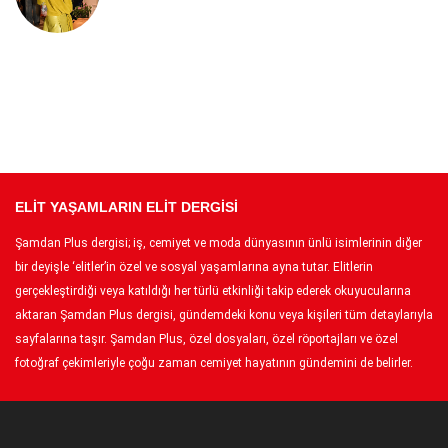
ELİT YAŞAMLARIN ELİT DERGİSİ
Şamdan Plus dergisi; iş, cemiyet ve moda dünyasının ünlü isimlerinin diğer
bir deyişle ‘elitler’in özel ve sosyal yaşamlarına ayna tutar. Elitlerin
gerçekleştirdiği veya katıldığı her türlü etkinliği takip ederek okuyucularına
aktaran Şamdan Plus dergisi, gündemdeki konu veya kişileri tüm detaylarıyla
sayfalarına taşır. Şamdan Plus, özel dosyaları, özel röportajları ve özel
fotoğraf çekimleriyle çoğu zaman cemiyet hayatının gündemini de belirler.