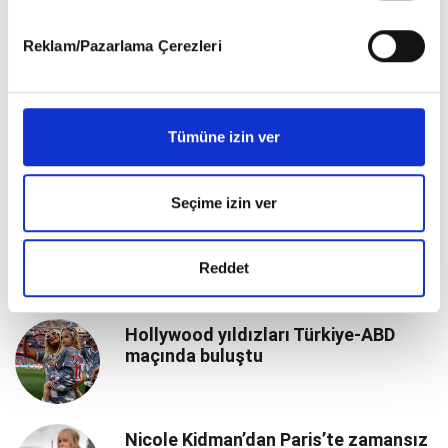
gerçekleştirilen veri işleme faaliyetleri ile ilgili daha
Paris’te Romantik Moda Molası
detaylı bilgi almak için lütfen
tıklayınız
.
Reklam/Pazarlama Çerezleri
The Odyssey’nin yıldızları Londra’da
Tümüne izin ver
bir araya geldi
Seçime izin ver
Anne Hathaway’den hamilelik stiline
farklı yorum
Reddet
Hollywood yıldızları Türkiye-ABD
maçında buluştu
Nicole Kidman’dan Paris’te zamansız