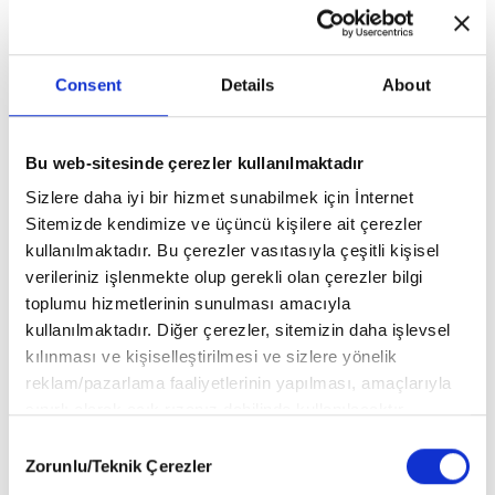
bence artık en önemli etkilerinden biri şehre kattıkları enerji ve
hareket. Her yıl düzenlenen bu etkinlikler, sanatın evrensel ve
kültürel bir ifade biçimi olarak değerini vurguluyor. Ancak fuarların
Consent
Details
About
düzenlendiği tarihler ve konseptler her yıl değişebiliyor. Tarihsel
bir bakış açısıyla baktığımızda -özellikle bienallere- o dönem hangi
sorunların insanları ilgilendirdiğini öğrenebiliriz.
Bu web-sitesinde çerezler kullanılmaktadır
Sizlere daha iyi bir hizmet sunabilmek için İnternet
Sitemizde kendimize ve üçüncü kişilere ait çerezler
kullanılmaktadır. Bu çerezler vasıtasıyla çeşitli kişisel
verileriniz işlenmekte olup gerekli olan çerezler bilgi
toplumu hizmetlerinin sunulması amacıyla
kullanılmaktadır. Diğer çerezler, sitemizin daha işlevsel
kılınması ve kişiselleştirilmesi ve sizlere yönelik
reklam/pazarlama faaliyetlerinin yapılması, amaçlarıyla
sınırlı olarak açık rızanız dahilinde kullanılacaktır.
Çerezlere ilişkin tercihlerinizi aşağıda yer alan panel
Consent
vasıtasıyla belirleyebilirsiniz. Çerezlere ilişkin detaylı bilgi
Zorunlu/Teknik Çerezler
Selection
için Ayarlar butonuna tıklayabilir,
Çerez Bilgilendirme