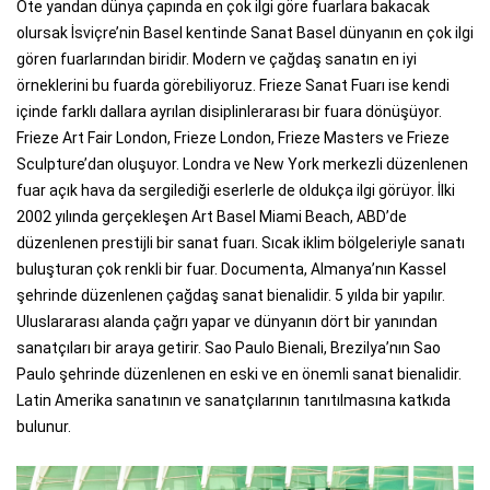
Öte yandan dünya çapında en çok ilgi göre fuarlara bakacak
olursak İsviçre’nin Basel kentinde Sanat Basel dünyanın en çok ilgi
gören fuarlarından biridir. Modern ve çağdaş sanatın en iyi
örneklerini bu fuarda görebiliyoruz. Frieze Sanat Fuarı ise kendi
içinde farklı dallara ayrılan disiplinlerarası bir fuara dönüşüyor.
Frieze Art Fair London, Frieze London, Frieze Masters ve Frieze
Sculpture’dan oluşuyor. Londra ve New York merkezli düzenlenen
fuar açık hava da sergilediği eserlerle de oldukça ilgi görüyor. İlki
2002 yılında gerçekleşen Art Basel Miami Beach, ABD’de
düzenlenen prestijli bir sanat fuarı. Sıcak iklim bölgeleriyle sanatı
buluşturan çok renkli bir fuar. Documenta, Almanya’nın Kassel
şehrinde düzenlenen çağdaş sanat bienalidir. 5 yılda bir yapılır.
Uluslararası alanda çağrı yapar ve dünyanın dört bir yanından
sanatçıları bir araya getirir. Sao Paulo Bienali, Brezilya’nın Sao
Paulo şehrinde düzenlenen en eski ve en önemli sanat bienalidir.
Latin Amerika sanatının ve sanatçılarının tanıtılmasına katkıda
bulunur.