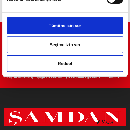
Tümüne izin ver
ELİT YAŞAMLARIN ELİT DERGİSİ
Şamdan Plus dergisi; iş, cemiyet ve moda dünyasının ünlü isimlerinin diğer
Seçime izin ver
bir deyişle ‘elitler’in özel ve sosyal yaşamlarına ayna tutar. Elitlerin
gerçekleştirdiği veya katıldığı her türlü etkinliği takip ederek okuyucularına
aktaran Şamdan Plus dergisi, gündemdeki konu veya kişileri tüm detaylarıyla
Reddet
sayfalarına taşır. Şamdan Plus, özel dosyaları, özel röportajları ve özel
fotoğraf çekimleriyle çoğu zaman cemiyet hayatının gündemini de belirler.