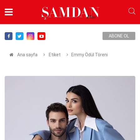
ABONE OL
Ana sayfa
Etiket
Emmy Ödül Töreni