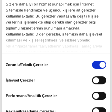
Sizlere daha iyi bir hizmet sunabilmek için İnternet
Sitemizde kendimize ve üçüncü kişilere ait çerezler
kullanılmaktadır. Bu çerezler vasıtasıyla çeşitli kişisel
verileriniz işlenmekte olup gerekli olan çerezler bilgi
toplumu hizmetlerinin sunulması amacıyla
kullanılmaktadır. Diğer çerezler, sitemizin daha işlevsel
kılınması ve kişiselleştirilmesi ve sizlere yönelik
reklam/pazarlama faaliyetlerinin yapılması, amaçlarıyla
75. Emmy Ödülleri sahiplerini buldu
sınırlı olarak açık rızanız dahilinde kullanılacaktır.
Televizyon dünyasının Oscar'ı kabul edilen Emmy Ödül Töreni
Çerezlere ilişkin tercihlerinizi aşağıda yer alan panel
Consent
gecesine Succession ve The Bear dizileri damga vurdu
vasıtasıyla belirleyebilirsiniz. Çerezlere ilişkin detaylı bilgi
Zorunlu/Teknik Çerezler
Selection
için Ayarlar butonuna tıklayabilir,
Çerez Bilgilendirme
Metnimizi
ziyaret edebilirsiniz.
İşlevsel Çerezler
6698 sayılı Kişisel Verilerin Korunması Kanunu uyarınca
hazırlanmış olan İnternet Sitesi Aydınlatma Metnimizi
okumak ve sitemizi ziyaretiniz kapsamında
Performans/Analitik Çerezler
gerçekleştirilen veri işleme faaliyetleri ile ilgili daha
detaylı bilgi almak için lütfen
tıklayınız
.
Reklam/Pazarlama Çerezleri