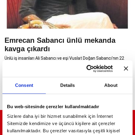
Emrecan Sabancı ünlü mekanda
kavga çıkardı
Ünlü iş insanları Ali Sabancı ve eşi Vuslat Doğan Sabancı'nın 22
yaşındaki büyük oğlu Emrecan yine başını belaya soktu.
Consent
Details
About
Bu web-sitesinde çerezler kullanılmaktadır
Sizlere daha iyi bir hizmet sunabilmek için İnternet
ELİT YAŞAMLARIN ELİT DERGİSİ
Sitemizde kendimize ve üçüncü kişilere ait çerezler
kullanılmaktadır. Bu çerezler vasıtasıyla çeşitli kişisel
Şamdan Plus dergisi; iş, cemiyet ve moda dünyasının ünlü isimlerinin diğer