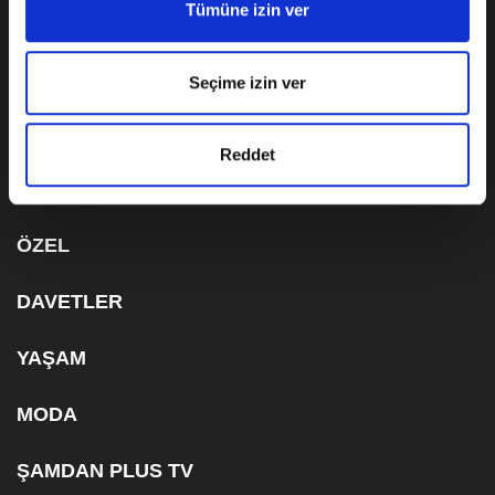
Tümüne izin ver
KVKK AYDINLATMA METNİ
Seçime izin ver
ÇEREZ BİLGİLENDİRME METNİ
ABONELİK
Reddet
ÖZEL
DAVETLER
YAŞAM
MODA
ŞAMDAN PLUS TV