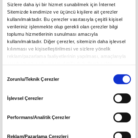
Sizlere daha iyi bir hizmet sunabilmek için İnternet
Sitemizde kendimize ve üçüncü kişilere ait çerezler
kullanılmaktadır. Bu çerezler vasıtasıyla çeşitli kişisel
verileriniz işlenmekte olup gerekli olan çerezler bilgi
toplumu hizmetlerinin sunulması amacıyla
kullanılmaktadır. Diğer çerezler, sitemizin daha işlevsel
kılınması ve kişiselleştirilmesi ve sizlere yönelik
2024 Grammy Ödülleri Kırmızı Halı
reklam/pazarlama faaliyetlerinin yapılması, amaçlarıyla
Bu yıl 66’ıncısı gerçekleşen Grammy Ödülleri Los Angeles’taki
sınırlı olarak açık rızanız dahilinde kullanılacaktır.
Crypto.com Arena’da sahiplerini buldu. Ödül töreninin kırmızı halı
Çerezlere ilişkin tercihlerinizi aşağıda yer alan panel
Consent
görünümlerine bakalım
vasıtasıyla belirleyebilirsiniz. Çerezlere ilişkin detaylı bilgi
Zorunlu/Teknik Çerezler
Selection
için Ayarlar butonuna tıklayabilir,
Çerez Bilgilendirme
Metnimizi
ziyaret edebilirsiniz.
İşlevsel Çerezler
6698 sayılı Kişisel Verilerin Korunması Kanunu uyarınca
hazırlanmış olan İnternet Sitesi Aydınlatma Metnimizi
okumak ve sitemizi ziyaretiniz kapsamında
Performans/Analitik Çerezler
gerçekleştirilen veri işleme faaliyetleri ile ilgili daha
detaylı bilgi almak için lütfen
tıklayınız
.
Reklam/Pazarlama Çerezleri