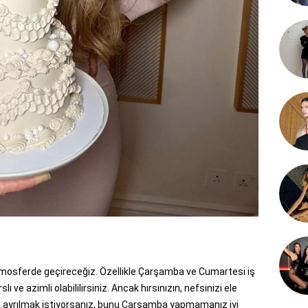
atmosferde geçireceğiz. Özellikle Çarşamba ve Cumartesi iş
ı ve azimli olabililirsiniz. Ancak hırsınızın, nefsinizi ele
en ayrılmak istiyorsanız, bunu Çarşamba yapmamanız iyi