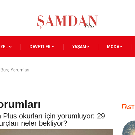
ÖZEL
DAVETLER
YAŞAM
MODA
k Burç Yorumları
orumları
AST
 Plus okurları için yorumluyor: 29
rçları neler bekliyor?