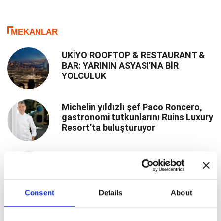
MEKANLAR
UKİYO ROOFTOP & RESTAURANT &
BAR: YARININ ASYASI’NA BİR
YOLCULUK
Michelin yıldızlı şef Paco Roncero,
gastronomi tutkunlarını Ruins Luxury
Resort’ta buluşturuyor
Doğayla İç İçe Bir Yaz
Consent
Details
About
Akdeniz ve Ege'de Yazın Ayrıcalıklı
Adresleri