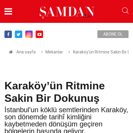
ABONE OL
Ana sayfa
Mekanlar
Karaköy’ün Ritmine Sakin Bir D
Karaköy’ün Ritmine
Sakin Bir Dokunuş
İstanbul’un köklü semtlerinden Karaköy,
son dönemde tarihî kimliğini
kaybetmeden dönüşüm geçiren
bölgelerin başında geliyor.