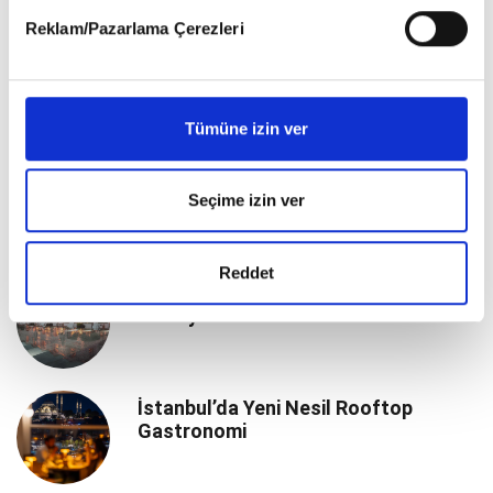
detaylı bilgi almak için lütfen
tıklayınız
.
Reklam/Pazarlama Çerezleri
Ege kıyılarında Michelin rüzgârı:
Monteverdi ve Malva bu yaz Susona
Bodrum’da
Tümüne izin ver
Boğaz’da Pazar Brunch’ları Yeniden
Başlıyor
Seçime izin ver
Reddet
Bodrum’da Lüksün Yeni Sezonu Ruins
Luxury Resort
İstanbul’da Yeni Nesil Rooftop
Gastronomi