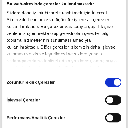
Bu web-sitesinde çerezler kullanılmaktadır
Sizlere daha iyi bir hizmet sunabilmek için İnternet
Sitemizde kendimize ve üçüncü kişilere ait çerezler
The Ritz-Carlton, Istanbul'a Travel +
kullanılmaktadır. Bu çerezler vasıtasıyla çeşitli kişisel
Leisure'dan üç uluslararası başarı
verileriniz işlenmekte olup gerekli olan çerezler bilgi
toplumu hizmetlerinin sunulması amacıyla
kullanılmaktadır. Diğer çerezler, sitemizin daha işlevsel
Lucca Beach Kapılarını Bodrum
kılınması ve kişiselleştirilmesi ve sizlere yönelik
Demirbükü'nde Açtı
reklam/pazarlama faaliyetlerinin yapılması, amaçlarıyla
sınırlı olarak açık rızanız dahilinde kullanılacaktır.
Çerezlere ilişkin tercihlerinizi aşağıda yer alan panel
Consent
vasıtasıyla belirleyebilirsiniz. Çerezlere ilişkin detaylı bilgi
Zorunlu/Teknik Çerezler
Selection
Berlin’de Şehrin Ritmini Yavaşlatan
için Ayarlar butonuna tıklayabilir,
Çerez Bilgilendirme
Adres
Metnimizi
ziyaret edebilirsiniz.
İşlevsel Çerezler
6698 sayılı Kişisel Verilerin Korunması Kanunu uyarınca
hazırlanmış olan İnternet Sitesi Aydınlatma Metnimizi
Michelin Yıldızlı Şef Dokunuşu:
okumak ve sitemizi ziyaretiniz kapsamında
Performans/Analitik Çerezler
Salicorne İtalyan Restoranı
gerçekleştirilen veri işleme faaliyetleri ile ilgili daha