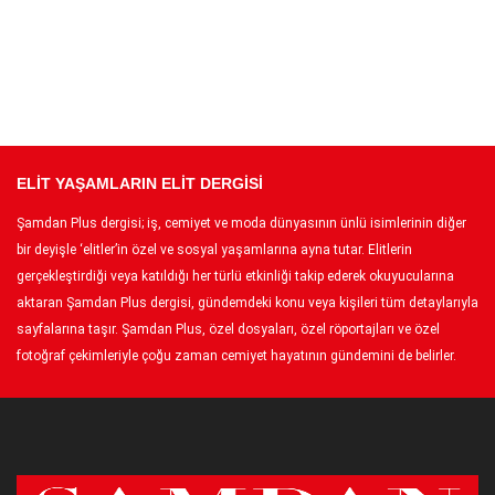
ELİT YAŞAMLARIN ELİT DERGİSİ
Şamdan Plus dergisi; iş, cemiyet ve moda dünyasının ünlü isimlerinin diğer
bir deyişle ‘elitler’in özel ve sosyal yaşamlarına ayna tutar. Elitlerin
gerçekleştirdiği veya katıldığı her türlü etkinliği takip ederek okuyucularına
aktaran Şamdan Plus dergisi, gündemdeki konu veya kişileri tüm detaylarıyla
sayfalarına taşır. Şamdan Plus, özel dosyaları, özel röportajları ve özel
fotoğraf çekimleriyle çoğu zaman cemiyet hayatının gündemini de belirler.