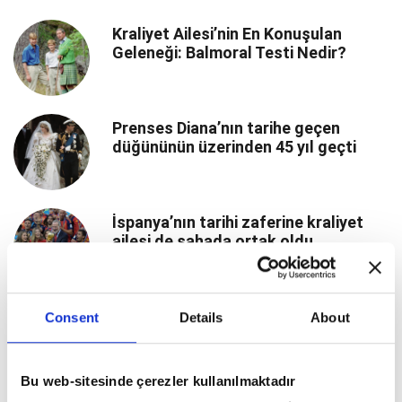
Kraliyet Ailesi’nin En Konuşulan
Geleneği: Balmoral Testi Nedir?
Prenses Diana’nın tarihe geçen
düğününün üzerinden 45 yıl geçti
İspanya’nın tarihi zaferine kraliyet
ailesi de sahada ortak oldu
Kate Middleton zarafetiyle Trooping
Consent
Details
About
the Colour törenine damga vurdu
Bu web-sitesinde çerezler kullanılmaktadır