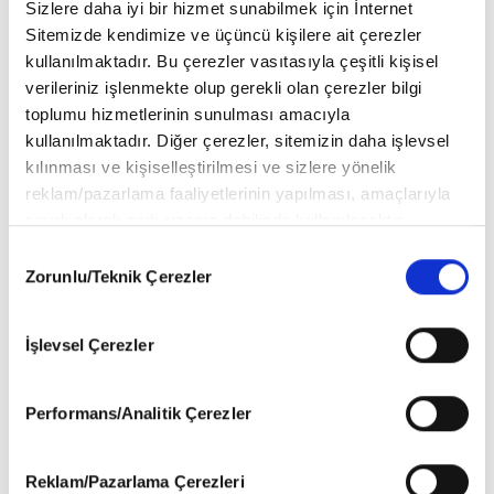
Prenses Kate’in Trooping the Colour
Sizlere daha iyi bir hizmet sunabilmek için İnternet
Stili Merak Konusu Oldu
Sitemizde kendimize ve üçüncü kişilere ait çerezler
kullanılmaktadır. Bu çerezler vasıtasıyla çeşitli kişisel
verileriniz işlenmekte olup gerekli olan çerezler bilgi
toplumu hizmetlerinin sunulması amacıyla
İngiliz Kraliyet Ailesi’nde Düğün:
kullanılmaktadır. Diğer çerezler, sitemizin daha işlevsel
Peter Phillips ile Harriet Sperling
kılınması ve kişiselleştirilmesi ve sizlere yönelik
Dünyaevine Girdi
reklam/pazarlama faaliyetlerinin yapılması, amaçlarıyla
sınırlı olarak açık rızanız dahilinde kullanılacaktır.
Prenses Catherine’den Düğün
Çerezlere ilişkin tercihlerinizi aşağıda yer alan panel
Consent
Davetinde Kusursuz Stil Gösterisi
vasıtasıyla belirleyebilirsiniz. Çerezlere ilişkin detaylı bilgi
Zorunlu/Teknik Çerezler
Selection
için Ayarlar butonuna tıklayabilir,
Çerez Bilgilendirme
Metnimizi
ziyaret edebilirsiniz.
İşlevsel Çerezler
6698 sayılı Kişisel Verilerin Korunması Kanunu uyarınca
Galler Prensesi’nden anlamlı katılım
hazırlanmış olan İnternet Sitesi Aydınlatma Metnimizi
okumak ve sitemizi ziyaretiniz kapsamında
Performans/Analitik Çerezler
gerçekleştirilen veri işleme faaliyetleri ile ilgili daha
detaylı bilgi almak için lütfen
tıklayınız
.
Prens William UEFA Avrupa Ligi Finali
Reklam/Pazarlama Çerezleri