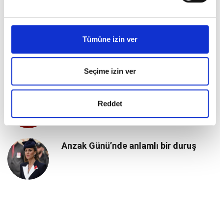
İçin İstanbul’daydı
Tümüne izin ver
Prenses Charlotte 11 Yaşında
Seçime izin ver
Prens William ve Kate Middleton
Reddet
Evlilik Yıldönümlerini Kutluyor
Anzak Günü’nde anlamlı bir duruş