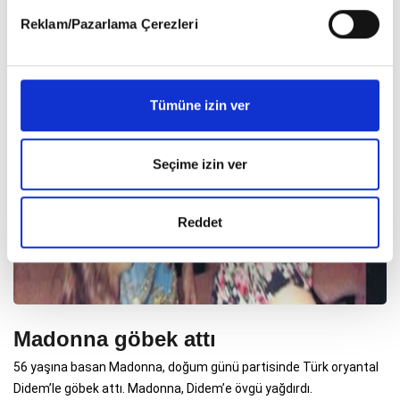
detaylı bilgi almak için lütfen
tıklayınız
.
Reklam/Pazarlama Çerezleri
Tümüne izin ver
Seçime izin ver
Reddet
Madonna göbek attı
56 yaşına basan Madonna, doğum günü partisinde Türk oryantal
Didem’le göbek attı. Madonna, Didem’e övgü yağdırdı.