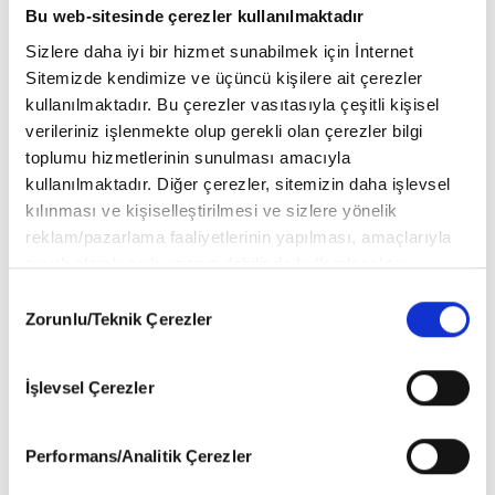
Bu web-sitesinde çerezler kullanılmaktadır
Sizlere daha iyi bir hizmet sunabilmek için İnternet
Sitemizde kendimize ve üçüncü kişilere ait çerezler
kullanılmaktadır. Bu çerezler vasıtasıyla çeşitli kişisel
verileriniz işlenmekte olup gerekli olan çerezler bilgi
toplumu hizmetlerinin sunulması amacıyla
kullanılmaktadır. Diğer çerezler, sitemizin daha işlevsel
kılınması ve kişiselleştirilmesi ve sizlere yönelik
reklam/pazarlama faaliyetlerinin yapılması, amaçlarıyla
sınırlı olarak açık rızanız dahilinde kullanılacaktır.
Çerezlere ilişkin tercihlerinizi aşağıda yer alan panel
Consent
vasıtasıyla belirleyebilirsiniz. Çerezlere ilişkin detaylı bilgi
Zorunlu/Teknik Çerezler
Selection
için Ayarlar butonuna tıklayabilir,
Çerez Bilgilendirme
Metnimizi
ziyaret edebilirsiniz.
'Çok zor bir kadın'
İşlevsel Çerezler
6698 sayılı Kişisel Verilerin Korunması Kanunu uyarınca
hazırlanmış olan İnternet Sitesi Aydınlatma Metnimizi
Brit Awards töreninde yere düşmesinden taktığı pelerini sorumlu
okumak ve sitemizi ziyaretiniz kapsamında
tutan Madonna’ya, kıyafetin tasarımcısı Giorgio Armani’den
Performans/Analitik Çerezler
gerçekleştirilen veri işleme faaliyetleri ile ilgili daha
cevap geldi.