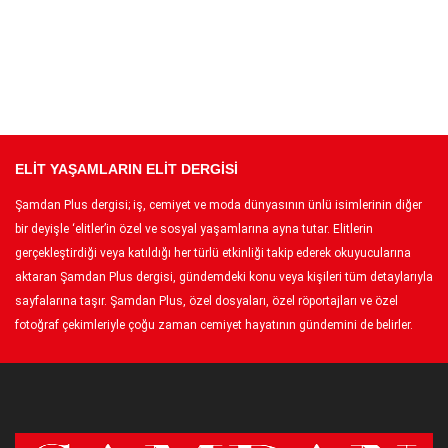
ELİT YAŞAMLARIN ELİT DERGİSİ
Şamdan Plus dergisi; iş, cemiyet ve moda dünyasının ünlü isimlerinin diğer
bir deyişle ‘elitler’in özel ve sosyal yaşamlarına ayna tutar. Elitlerin
gerçekleştirdiği veya katıldığı her türlü etkinliği takip ederek okuyucularına
aktaran Şamdan Plus dergisi, gündemdeki konu veya kişileri tüm detaylarıyla
sayfalarına taşır. Şamdan Plus, özel dosyaları, özel röportajları ve özel
fotoğraf çekimleriyle çoğu zaman cemiyet hayatının gündemini de belirler.