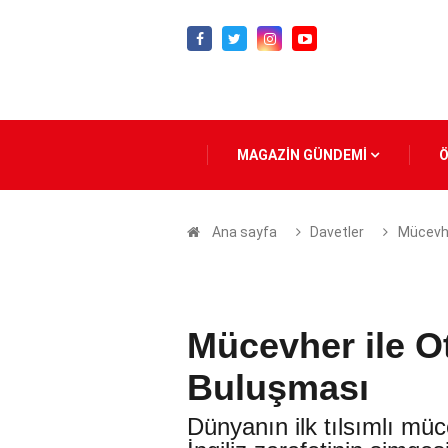
MAGAZİN GÜNDEMİ
Ana sayfa
Davetler
Mücevhe
Mücevher ile O
Buluşması
Dünyanın ilk tılsımlı m