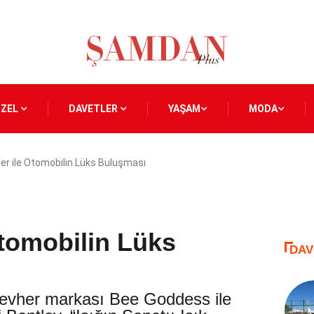
ÖZEL
DAVETLER
YAŞAM
MODA
r ile Otomobilin Lüks Buluşması
tomobilin Lüks
DAV
ücevher markası Bee Goddess ile