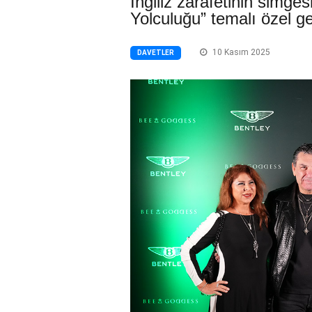
İngiliz zarafetinin simges
Yolculuğu” temalı özel ge
10 Kasım 2025
DAVETLER