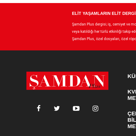
ELİT YAŞAMLARIN ELİT DERGİ
Şamdan Plus dergisi; iş, cemiyet ve moda
veya katıldığı her türlü etkinliği taki
Şamdan Plus, özel dosyaları, özel röpor
KÜ
KV
ME
ÇE
Bİ
ME