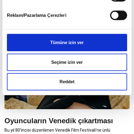
gerçekleştirilen veri işleme faaliyetleri ile ilgili daha
seçimlerini mercek altına aldık
detaylı bilgi almak için lütfen
tıklayınız
.
Reklam/Pazarlama Çerezleri
Tümüne izin ver
Seçime izin ver
Reddet
Oyuncuların Venedik çıkartması
Bu yıl 80'incisi düzenlenen Venedik Film Festivali'ne ünlü