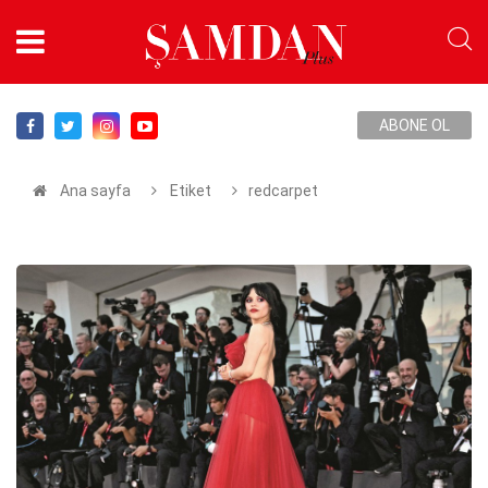
ABONE OL
Ana sayfa
Etiket
redcarpet