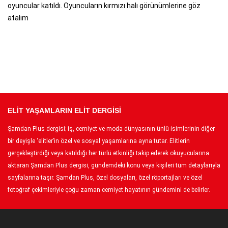
oyuncular katıldı. Oyuncuların kırmızı halı görünümlerine göz
atalım
ELİT YAŞAMLARIN ELİT DERGİSİ
Şamdan Plus dergisi; iş, cemiyet ve moda dünyasının ünlü isimlerinin diğer
bir deyişle ‘elitler’in özel ve sosyal yaşamlarına ayna tutar. Elitlerin
gerçekleştirdiği veya katıldığı her türlü etkinliği takip ederek okuyucularına
aktaran Şamdan Plus dergisi, gündemdeki konu veya kişileri tüm detaylarıyla
sayfalarına taşır. Şamdan Plus, özel dosyaları, özel röportajları ve özel
fotoğraf çekimleriyle çoğu zaman cemiyet hayatının gündemini de belirler.