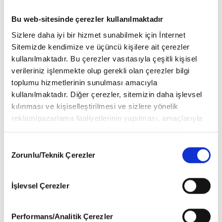
Bu web-sitesinde çerezler kullanılmaktadır
Sizlere daha iyi bir hizmet sunabilmek için İnternet
Sitemizde kendimize ve üçüncü kişilere ait çerezler
kullanılmaktadır. Bu çerezler vasıtasıyla çeşitli kişisel
verileriniz işlenmekte olup gerekli olan çerezler bilgi
toplumu hizmetlerinin sunulması amacıyla
kullanılmaktadır. Diğer çerezler, sitemizin daha işlevsel
kılınması ve kişiselleştirilmesi ve sizlere yönelik
reklam/pazarlama faaliyetlerinin yapılması, amaçlarıyla
sınırlı olarak açık rızanız dahilinde kullanılacaktır.
Çerezlere ilişkin tercihlerinizi aşağıda yer alan panel
Consent
vasıtasıyla belirleyebilirsiniz. Çerezlere ilişkin detaylı bilgi
Zorunlu/Teknik Çerezler
Selection
için Ayarlar butonuna tıklayabilir,
Çerez Bilgilendirme
Metnimizi
ziyaret edebilirsiniz.
Golden Globes kırmızı halı şıklığı
İşlevsel Çerezler
6698 sayılı Kişisel Verilerin Korunması Kanunu uyarınca
hazırlanmış olan İnternet Sitesi Aydınlatma Metnimizi
Golden Globe (Altın Küre) Ödül Töreni, Hollywood starlarının kırmızı
okumak ve sitemizi ziyaretiniz kapsamında
halı geçitiyle de geceye damgasını vurdu. Ünlü isimlerin
Performans/Analitik Çerezler