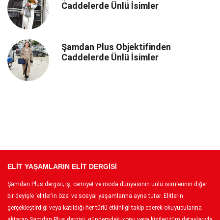
Caddelerde Ünlü İsimler
Şamdan Plus Objektifinden
Caddelerde Ünlü İsimler
ELİT YAŞAMLARIN ELİT DERGİSİ
Şamdan Plus dergisi; iş, cemiyet ve moda dünyasının ünlü isimlerinin diğer
bir deyişle ‘elitler’in özel ve sosyal yaşamlarına ayna tutar. Elitlerin
gerçekleştirdiği veya katıldığı her türlü etkinliği takip ederek okuyucularına
aktaran Şamdan Plus dergisi, gündemdeki konu veya kişileri tüm detaylarıyla