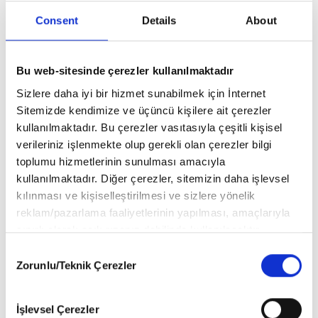
Öncekini Oku
Consent
Details
About
Obezite Algısını Değiştirmeyi Hedefleyen
Yarışmada Ödüller Sahiplerini Buldu
Sonrakini Oku
Bu web-sitesinde çerezler kullanılmaktadır
Moda: Özgür Yaz
Sizlere daha iyi bir hizmet sunabilmek için İnternet
Sitemizde kendimize ve üçüncü kişilere ait çerezler
kullanılmaktadır. Bu çerezler vasıtasıyla çeşitli kişisel
verileriniz işlenmekte olup gerekli olan çerezler bilgi
toplumu hizmetlerinin sunulması amacıyla
CADDELER
kullanılmaktadır. Diğer çerezler, sitemizin daha işlevsel
kılınması ve kişiselleştirilmesi ve sizlere yönelik
Ünlüler Bodrum'da Sezonu Açtı
reklam/pazarlama faaliyetlerinin yapılması, amaçlarıyla
sınırlı olarak açık rızanız dahilinde kullanılacaktır.
Çerezlere ilişkin tercihlerinizi aşağıda yer alan panel
Consent
vasıtasıyla belirleyebilirsiniz. Çerezlere ilişkin detaylı bilgi
Zorunlu/Teknik Çerezler
Selection
Şamdan Plus Objektifinden
için Ayarlar butonuna tıklayabilir,
Çerez Bilgilendirme
Caddelerde Ünlü İsimler
Metnimizi
ziyaret edebilirsiniz.
İşlevsel Çerezler
6698 sayılı Kişisel Verilerin Korunması Kanunu uyarınca