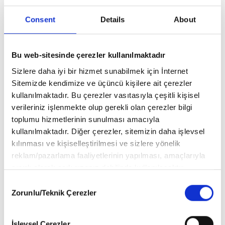
Consent
Details
About
Bu web-sitesinde çerezler kullanılmaktadır
Sizlere daha iyi bir hizmet sunabilmek için İnternet
Sitemizde kendimize ve üçüncü kişilere ait çerezler
kullanılmaktadır. Bu çerezler vasıtasıyla çeşitli kişisel
verileriniz işlenmekte olup gerekli olan çerezler bilgi
toplumu hizmetlerinin sunulması amacıyla
kullanılmaktadır. Diğer çerezler, sitemizin daha işlevsel
kılınması ve kişiselleştirilmesi ve sizlere yönelik
reklam/pazarlama faaliyetlerinin yapılması, amaçlarıyla
sınırlı olarak açık rızanız dahilinde kullanılacaktır.
Çerezlere ilişkin tercihlerinizi aşağıda yer alan panel
Consent
vasıtasıyla belirleyebilirsiniz. Çerezlere ilişkin detaylı bilgi
Zorunlu/Teknik Çerezler
Selection
Kış tatilinde lüksün zirvesi Megeve
için Ayarlar butonuna tıklayabilir,
Çerez Bilgilendirme
Metnimizi
ziyaret edebilirsiniz.
Dünyada birçok renkli ve eğlenceli festivaller yapılıyor. Çoğu bahar
İşlevsel Çerezler