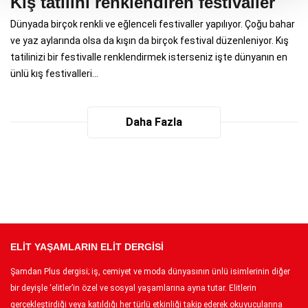
Kış tatilini renklendiren festivaller
Dünyada birçok renkli ve eğlenceli festivaller yapılıyor. Çoğu bahar
ve yaz aylarında olsa da kışın da birçok festival düzenleniyor. Kış
tatilinizi bir festivalle renklendirmek isterseniz işte dünyanın en
ünlü kış festivalleri...
Daha Fazla
ELİT YAŞAMLARIN ELİT DERGİSİ
Şamdan Plus dergisi; iş, cemiyet ve moda dünyasının ünlü isimlerinin diğer
bir deyişle ‘elitler’in özel ve sosyal yaşamlarına ayna tutar. Elitlerin
gerçekleştirdiği veya katıldığı her türlü etkinliği takip ederek okuyucularına