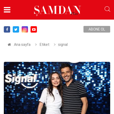
ABONE OL
Ana sayfa
Etiket
signal