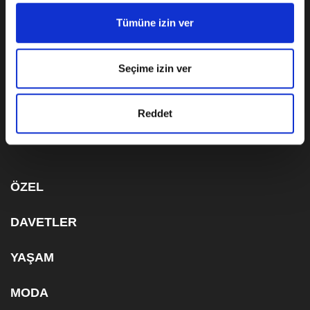
Tümüne izin ver
KÜNYE
KVKK AYDINLATMA METNİ
Seçime izin ver
ÇEREZ BİLGİLENDİRME METNİ
Reddet
ABONELİK
ÖZEL
DAVETLER
YAŞAM
MODA