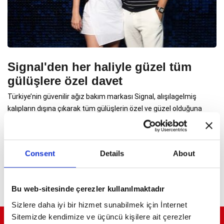
Signal'den her haliyle güzel tüm
gülüşlere özel davet
Türkiye’nin güvenilir ağız bakım markası Signal, alışılagelmiş
kalıpların dışına çıkarak tüm gülüşlerin özel ve güzel olduğuna
odaklandığı “Signal’in Yeni Gülüşü” kampanyası kapsamında, Zorlu
Center’da özel bir davete imza attı.
Consent
Details
About
Bu web-sitesinde çerezler kullanılmaktadır
Sizlere daha iyi bir hizmet sunabilmek için İnternet
Sitemizde kendimize ve üçüncü kişilere ait çerezler
ELİT YAŞAMLARIN ELİT DERGİSİ