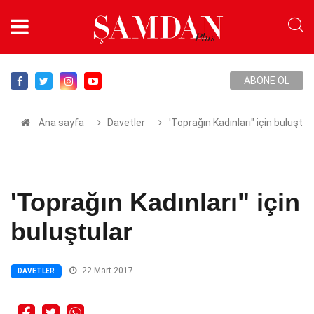
ABONE OL
Ana sayfa
Davetler
'Toprağın Kadınları" için buluştul
'Toprağın Kadınları" için
buluştular
22 Mart 2017
DAVETLER