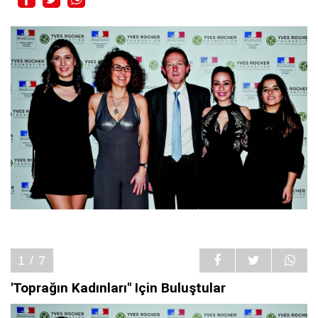
1 / 7
'Toprağın Kadınları" Için Buluştular