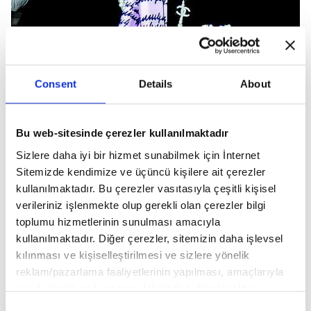
Consent
Details
About
Bu web-sitesinde çerezler kullanılmaktadır
Sizlere daha iyi bir hizmet sunabilmek için İnternet
Sitemizde kendimize ve üçüncü kişilere ait çerezler
kullanılmaktadır. Bu çerezler vasıtasıyla çeşitli kişisel
verileriniz işlenmekte olup gerekli olan çerezler bilgi
toplumu hizmetlerinin sunulması amacıyla
kullanılmaktadır. Diğer çerezler, sitemizin daha işlevsel
kılınması ve kişiselleştirilmesi ve sizlere yönelik
reklam/pazarlama faaliyetlerinin yapılması, amaçlarıyla
sınırlı olarak açık rızanız dahilinde kullanılacaktır.
Çerezlere ilişkin tercihlerinizi aşağıda yer alan panel
Consent