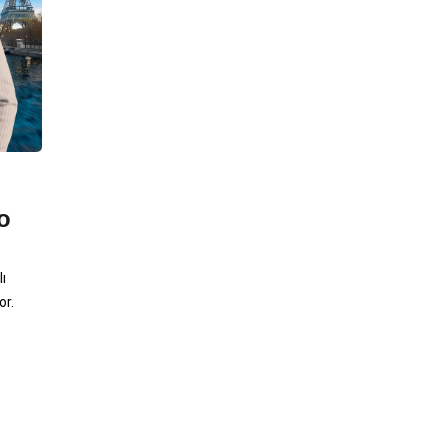
o
ı
or.