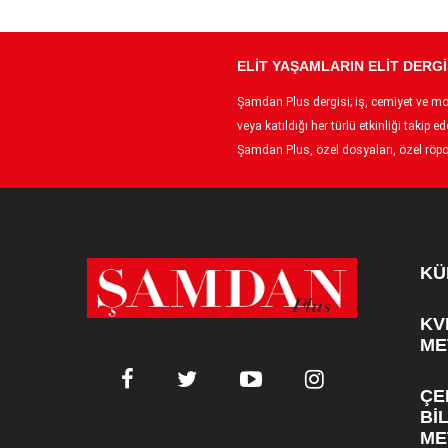
ELİT YAŞAMLARIN ELİT DERGİ
Şamdan Plus dergisi; iş, cemiyet ve moda
veya katıldığı her türlü etkinliği taki
Şamdan Plus, özel dosyaları, özel röpor
KÜ
KV
ME
ÇE
Bİ
ME