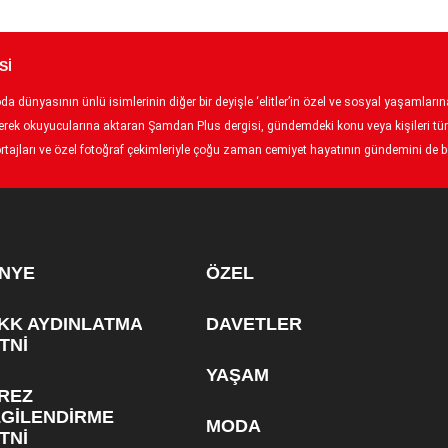
Sİ
 dünyasının ünlü isimlerinin diğer bir deyişle ‘elitler’in özel ve sosyal yaşamlarına 
p ederek okuyucularına aktaran Şamdan Plus dergisi, gündemdeki konu veya kişileri tüm
tajları ve özel fotoğraf çekimleriyle çoğu zaman cemiyet hayatının gündemini de bel
NYE
ÖZEL
KK AYDINLATMA
DAVETLER
TNİ
YAŞAM
REZ
LGİLENDİRME
MODA
TNİ