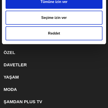
Tümüne izin ver
KVKK AYDINLATMA METNİ
Seçime izin ver
ÇEREZ BİLGİLENDİRME METNİ
ABONELİK
Reddet
ÖZEL
DAVETLER
YAŞAM
MODA
ŞAMDAN PLUS TV