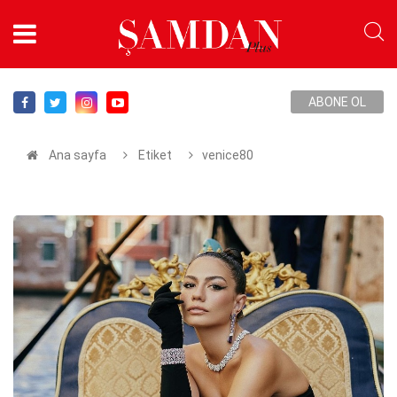
ABONE OL
Ana sayfa
Etiket
venice80