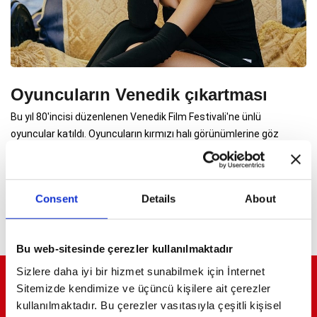
Oyuncuların Venedik çıkartması
Bu yıl 80'incisi düzenlenen Venedik Film Festivali'ne ünlü
oyuncular katıldı. Oyuncuların kırmızı halı görünümlerine göz
atalım
Consent
Details
About
Bu web-sitesinde çerezler kullanılmaktadır
Sizlere daha iyi bir hizmet sunabilmek için İnternet
ELİT YAŞAMLARIN ELİT DERGİSİ
Sitemizde kendimize ve üçüncü kişilere ait çerezler
kullanılmaktadır. Bu çerezler vasıtasıyla çeşitli kişisel
Şamdan Plus dergisi; iş, cemiyet ve moda dünyasının ünlü isimlerinin diğer