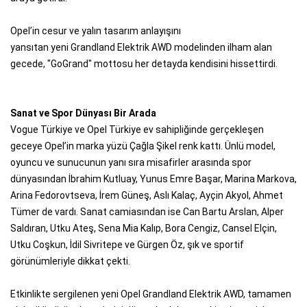
Opel’in cesur ve yalın tasarım anlayışını
yansıtan yeni Grandland Elektrik AWD modelinden ilham alan
gecede, "GoGrand" mottosu her detayda kendisini hissettirdi.
Sanat ve Spor Dünyası Bir Arada
Vogue Türkiye ve Opel Türkiye ev sahipliğinde gerçekleşen
geceye Opel’in marka yüzü Çağla Şikel renk kattı. Ünlü model,
oyuncu ve sunucunun yanı sıra misafirler arasında spor
dünyasından İbrahim Kutluay, Yunus Emre Başar, Marina Markova,
Arina Fedorovtseva, İrem Güneş, Aslı Kalaç, Ayçin Akyol, Ahmet
Tümer de vardı. Sanat camiasından ise Can Bartu Arslan, Alper
Saldıran, Utku Ateş, Sena Mia Kalıp, Bora Cengiz, Cansel Elçin,
Utku Coşkun, İdil Sivritepe ve Gürgen Öz, şık ve sportif
görünümleriyle dikkat çekti.
Etkinlikte sergilenen yeni Opel Grandland Elektrik AWD, tamamen