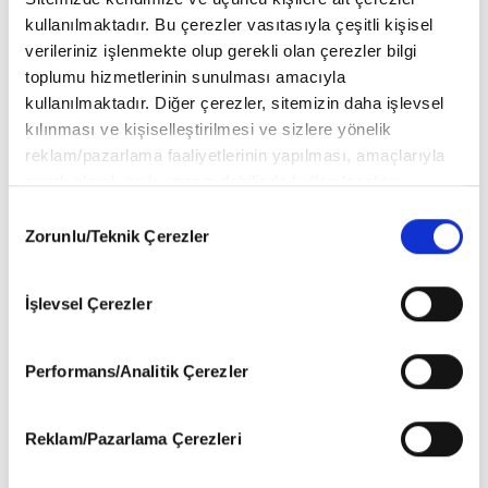
kullanılmaktadır. Bu çerezler vasıtasıyla çeşitli kişisel
verileriniz işlenmekte olup gerekli olan çerezler bilgi
toplumu hizmetlerinin sunulması amacıyla
kullanılmaktadır. Diğer çerezler, sitemizin daha işlevsel
kılınması ve kişiselleştirilmesi ve sizlere yönelik
reklam/pazarlama faaliyetlerinin yapılması, amaçlarıyla
sınırlı olarak açık rızanız dahilinde kullanılacaktır.
Çerezlere ilişkin tercihlerinizi aşağıda yer alan panel
Consent
vasıtasıyla belirleyebilirsiniz. Çerezlere ilişkin detaylı bilgi
Zorunlu/Teknik Çerezler
Selection
için Ayarlar butonuna tıklayabilir,
Çerez Bilgilendirme
Metnimizi
ziyaret edebilirsiniz.
İşlevsel Çerezler
6698 sayılı Kişisel Verilerin Korunması Kanunu uyarınca
hazırlanmış olan İnternet Sitesi Aydınlatma Metnimizi
Yasemin Gebeş
okumak ve sitemizi ziyaretiniz kapsamında
Performans/Analitik Çerezler
gerçekleştirilen veri işleme faaliyetleri ile ilgili daha
detaylı bilgi almak için lütfen
tıklayınız
.
Reklam/Pazarlama Çerezleri