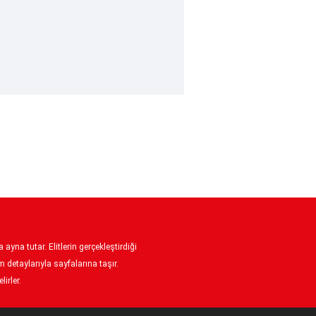
ayna tutar. Elitlerin gerçekleştirdiği
 detaylarıyla sayfalarına taşır.
irler.