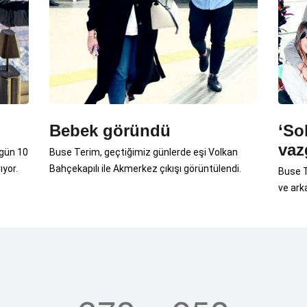
Bebek göründü
‘So
vaz
ugün 10
Buse Terim, geçtiğimiz günlerde eşi Volkan
ıyor.
Bahçekapılı ile Akmerkez çıkışı görüntülendi.
Buse T
ve ark