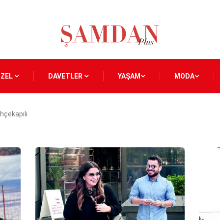
ÖZEL
DAVETLER
YAŞAM
MODA
hçekapılı