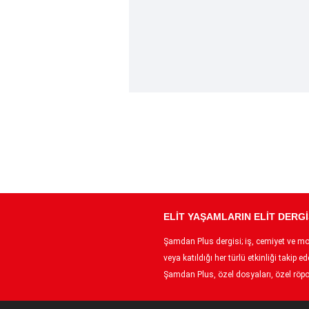
ELİT YAŞAMLARIN ELİT DERGİ
Şamdan Plus dergisi; iş, cemiyet ve moda
veya katıldığı her türlü etkinliği taki
Şamdan Plus, özel dosyaları, özel röpor