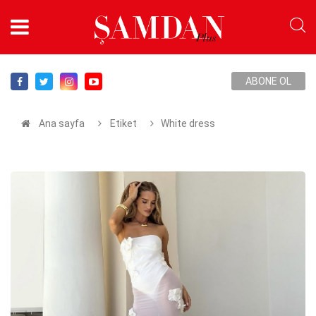
ABONE OL
Ana sayfa
Etiket
White dress