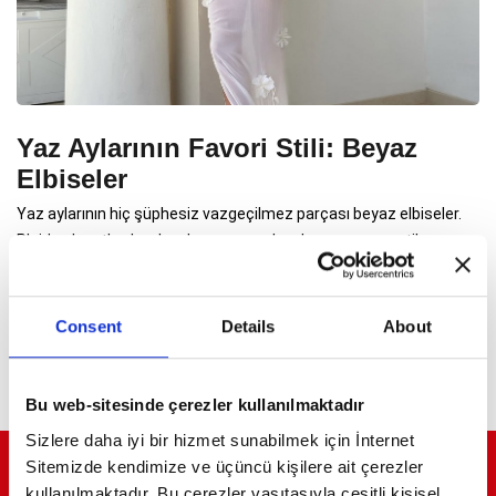
Yaz Aylarının Favori Stili: Beyaz
Elbiseler
Yaz aylarının hiç şüphesiz vazgeçilmez parçası beyaz elbiseler.
Plajda, davetlerde sıkça karşımıza çıkan bu zamansız stil
parçasını ünlü isimlerin nasıl kombinlediğine bakalım.
Consent
Details
About
Bu web-sitesinde çerezler kullanılmaktadır
Sizlere daha iyi bir hizmet sunabilmek için İnternet
Sitemizde kendimize ve üçüncü kişilere ait çerezler
ELİT YAŞAMLARIN ELİT DERGİSİ
kullanılmaktadır. Bu çerezler vasıtasıyla çeşitli kişisel