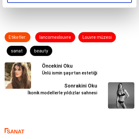
Etiketler:
lancomexlouvre
Louvre müzesi
sanat
beauty
Öncekini Oku
Ünlü ismin şaşırtan estetiği
Sonrakini Oku
İkonik modellerle yıldızlar sahnesi
SANAT