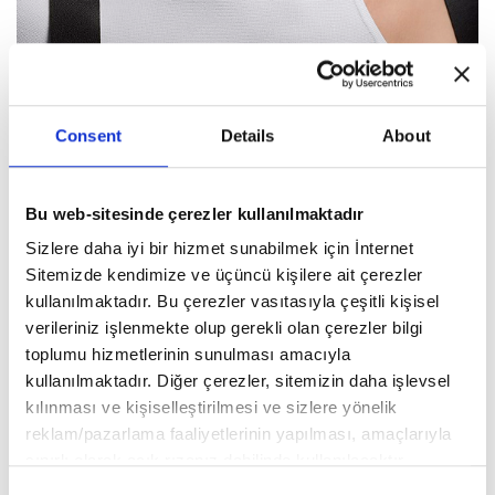
Consent
Details
About
Bu web-sitesinde çerezler kullanılmaktadır
Bunların ortak yönleri nedir?
İster bir tanrıça ister bir efsane olsun, her biri sembolik
Sizlere daha iyi bir hizmet sunabilmek için İnternet
heykellerde vücut buluyor değerleri ve kararlı yaşam seçimlerini
Sitemizde kendimize ve üçüncü kişilere ait çerezler
kıvrımlarla ifade ediyor. Kendi yollarıyla kadınlık ve güzellik
kullanılmaktadır. Bu çerezler vasıtasıyla çeşitli kişisel
hikayelerini anlatıyorlar, işe bu yüzden bizi büyülüyorlar.
verileriniz işlenmekte olup gerekli olan çerezler bilgi
Her bir heykel, bireysel gücün farklı bir hikayesini şekillendiriyor.
toplumu hizmetlerinin sunulması amacıyla
Antik çağdan gelen kadınlık ve güzelliğin bir temsili, zamanı
kullanılmaktadır. Diğer çerezler, sitemizin daha işlevsel
aşarak insanlığın bir ifadesi olur. Geleceğe ilham veren geçmişten
kılınması ve kişiselleştirilmesi ve sizlere yönelik
bir efsane.
reklam/pazarlama faaliyetlerinin yapılması, amaçlarıyla
sınırlı olarak açık rızanız dahilinde kullanılacaktır.
Çerezlere ilişkin tercihlerinizi aşağıda yer alan panel
Consent