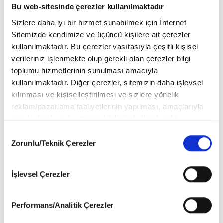
Bu web-sitesinde çerezler kullanılmaktadır
Sizlere daha iyi bir hizmet sunabilmek için İnternet
Sitemizde kendimize ve üçüncü kişilere ait çerezler
kullanılmaktadır. Bu çerezler vasıtasıyla çeşitli kişisel
verileriniz işlenmekte olup gerekli olan çerezler bilgi
TERAZİ
toplumu hizmetlerinin sunulması amacıyla
Krediler konusunda destek alacağınız bir süreç. Yatırım yapmak
kullanılmaktadır. Diğer çerezler, sitemizin daha işlevsel
ya da konut almak gibi planlarınız varsa, bu dönemde yeni fırsatlar
kılınması ve kişiselleştirilmesi ve sizlere yönelik
gündeme gelebilir.
reklam/pazarlama faaliyetlerinin yapılması, amaçlarıyla
Ancak yasal süreçler konusunda aceleci davranmamanız önemli.
sınırlı olarak açık rızanız dahilinde kullanılacaktır.
Detayları dikkatle incelemek ve adımları sağlam atmak, ileride
Çerezlere ilişkin tercihlerinizi aşağıda yer alan panel
yaşayabileceğiniz olası riskleri azaltacaktır.
Consent
vasıtasıyla belirleyebilirsiniz. Çerezlere ilişkin detaylı bilgi
Zorunlu/Teknik Çerezler
Selection
için Ayarlar butonuna tıklayabilir,
Çerez Bilgilendirme
Metnimizi
ziyaret edebilirsiniz.
İşlevsel Çerezler
6698 sayılı Kişisel Verilerin Korunması Kanunu uyarınca
hazırlanmış olan İnternet Sitesi Aydınlatma Metnimizi
okumak ve sitemizi ziyaretiniz kapsamında
Performans/Analitik Çerezler
gerçekleştirilen veri işleme faaliyetleri ile ilgili daha