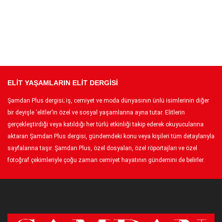
ELİT YAŞAMLARIN ELİT DERGİSİ
Şamdan Plus dergisi; iş, cemiyet ve moda dünyasının ünlü isimlerinin diğer
bir deyişle ‘elitler’in özel ve sosyal yaşamlarına ayna tutar. Elitlerin
gerçekleştirdiği veya katıldığı her türlü etkinliği takip ederek okuyucularına
aktaran Şamdan Plus dergisi, gündemdeki konu veya kişileri tüm detaylarıyla
sayfalarına taşır. Şamdan Plus, özel dosyaları, özel röportajları ve özel
fotoğraf çekimleriyle çoğu zaman cemiyet hayatının gündemini de belirler.