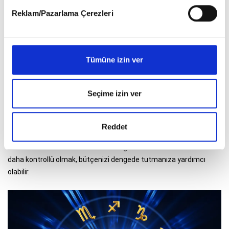
detaylı bilgi almak için lütfen
tıklayınız
.
Reklam/Pazarlama Çerezleri
Tümüne izin ver
AKREP
Seçime izin ver
Eşinizin ilgisi üzerinizde yoğunlaşırken, sizin de enerjiniz artacak.
Dostlarınızın, eşinizin hatta ortağınızın bile sizin motive edici
sözlerinize ihtiyaç duyduğu bir hafta olabilir. Ayrıca onlar da size
Reddet
her türlü desteğe hazır olacaklar. Bu hafta alışveriş yaparken para
hesabınıza özellikle dikkat etmeniz gerekmektedir. Harcamalarda
daha kontrollü olmak, bütçenizi dengede tutmanıza yardımcı
olabilir.