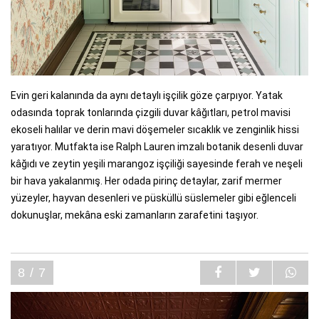
Evin geri kalanında da aynı detaylı işçilik göze çarpıyor. Yatak
odasında toprak tonlarında çizgili duvar kâğıtları, petrol mavisi
ekoseli halılar ve derin mavi döşemeler sıcaklık ve zenginlik hissi
yaratıyor. Mutfakta ise Ralph Lauren imzalı botanik desenli duvar
kâğıdı ve zeytin yeşili marangoz işçiliği sayesinde ferah ve neşeli
bir hava yakalanmış. Her odada pirinç detaylar, zarif mermer
yüzeyler, hayvan desenleri ve püsküllü süslemeler gibi eğlenceli
dokunuşlar, mekâna eski zamanların zarafetini taşıyor.
8 / 7