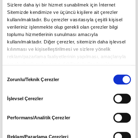
Sizlere daha iyi bir hizmet sunabilmek için İnternet
Sitemizde kendimize ve üçüncü kişilere ait çerezler
kullanılmaktadır. Bu çerezler vasıtasıyla çeşitli kişisel
verileriniz işlenmekte olup gerekli olan çerezler bilgi
toplumu hizmetlerinin sunulması amacıyla
kullanılmaktadır. Diğer çerezler, sitemizin daha işlevsel
kılınması ve kişiselleştirilmesi ve sizlere yönelik
reklam/pazarlama faaliyetlerinin yapılması, amaçlarıyla
sınırlı olarak açık rızanız dahilinde kullanılacaktır.
Çerezlere ilişkin tercihlerinizi aşağıda yer alan panel
Consent
vasıtasıyla belirleyebilirsiniz. Çerezlere ilişkin detaylı bilgi
Zorunlu/Teknik Çerezler
Selection
için Ayarlar butonuna tıklayabilir,
Çerez Bilgilendirme
Metnimizi
ziyaret edebilirsiniz.
İşlevsel Çerezler
6698 sayılı Kişisel Verilerin Korunması Kanunu uyarınca
hazırlanmış olan İnternet Sitesi Aydınlatma Metnimizi
okumak ve sitemizi ziyaretiniz kapsamında
Performans/Analitik Çerezler
gerçekleştirilen veri işleme faaliyetleri ile ilgili daha
detaylı bilgi almak için lütfen
tıklayınız
.
Reklam/Pazarlama Çerezleri