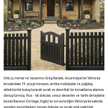
Ünlü iç mimar ve tasarımcı Greg Natale, Avustralya’nın Viktorya
kırsalındaki 19. yüzyıl mirasını, antika mobilyalar ve çağdaş
eklektizmle buluşturarak sıcak ve davetkâr bir konaklama alanına
dönüştürmüş. Rus - tik dokular, cesur desenler ve tarihi detaylarla
bezeli Barwon Cottage, İngiliz kır evi estetiğini Viktorya kırsalında
yeniden yorumlarken zengin dokular ve sıcak renk paletiyle