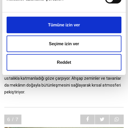
Tümüne izin ver
Seçime izin ver
Oturma odasında yumuşak minderlerle desteklenmiş rahat
koltuklar davetkâr bir atmosfer sunarken Federation Dönemi’ne
ait mermer bir şömine odak noktası olarak konumlandırılmış. Greg
Reddet
Natale desenleri cesurca bir araya getirdiği tasarımında çiçek
desenli halıları, ekose Roma perdeleri ve yumuşak tarihi tonları
ustalıkla katmanladığı göze çarpıyor. Ahşap zeminler ve tavanlar
da mekânın doğayla bütünleşmesini sağlayarak kırsal atmosferi
pekiştiriyor.
6 / 7