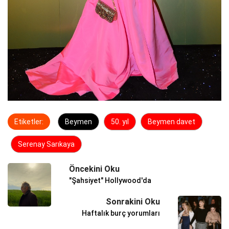
Etiketler:
Beymen
50. yıl
Beymen davet
Serenay Sarıkaya
Öncekini Oku
"Şahsiyet" Hollywood'da
Sonrakini Oku
Haftalık burç yorumları