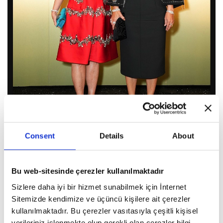
Consent
Details
About
Bu web-sitesinde çerezler kullanılmaktadır
4 / 8
Sizlere daha iyi bir hizmet sunabilmek için İnternet
Ece Sükan
Sitemizde kendimize ve üçüncü kişilere ait çerezler
kullanılmaktadır. Bu çerezler vasıtasıyla çeşitli kişisel
verileriniz işlenmekte olup gerekli olan çerezler bilgi