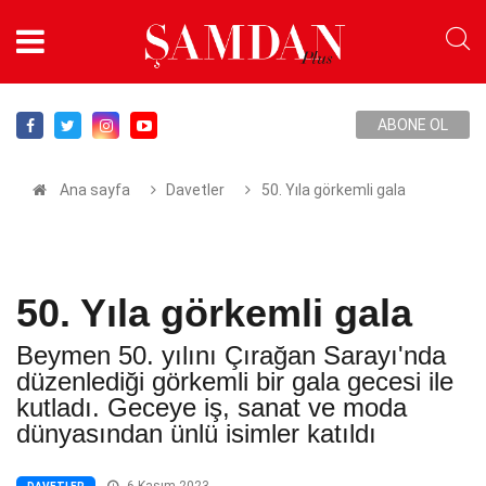
ABONE OL
Ana sayfa
Davetler
50. Yıla görkemli gala
50. Yıla görkemli gala
Beymen 50. yılını Çırağan Sarayı'nda
düzenlediği görkemli bir gala gecesi ile
kutladı. Geceye iş, sanat ve moda
dünyasından ünlü isimler katıldı
6 Kasım 2023