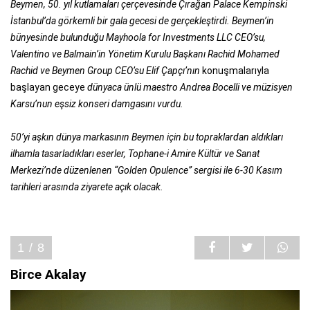
Beymen, 50. yıl kutlamaları çerçevesinde Çırağan Palace Kempinski
İstanbul’da görkemli bir gala gecesi de gerçekleştirdi. Beymen’in
bünyesinde bulunduğu Mayhoola for Investments LLC CEO’su,
Valentino ve Balmain’in Yönetim Kurulu Başkanı Rachid Mohamed
Rachid ve Beymen Group CEO’su Elif Çapçı’nın
konuşmalarıyla
başlayan geceye
dünyaca ünlü maestro Andrea Bocelli ve müzisyen
Karsu’nun eşsiz konseri damgasını vurdu.
50’yi aşkın dünya markasının Beymen için bu topraklardan aldıkları
ilhamla tasarladıkları eserler, Tophane-i Amire Kültür ve Sanat
Merkezi’nde düzenlenen “Golden Opulence” sergisi ile 6-30 Kasım
tarihleri arasında ziyarete açık olacak.
1 / 8
Birce Akalay