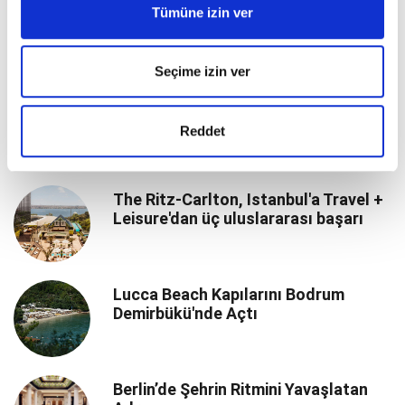
Doğayla İç İçe Bir Yaz
Tümüne izin ver
Seçime izin ver
Akdeniz ve Ege'de Yazın Ayrıcalıklı
Adresleri
Reddet
The Ritz-Carlton, Istanbul'a Travel +
Leisure'dan üç uluslararası başarı
Lucca Beach Kapılarını Bodrum
Demirbükü'nde Açtı
Berlin’de Şehrin Ritmini Yavaşlatan