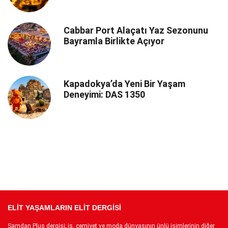
Cabbar Port Alaçatı Yaz Sezonunu
Bayramla Birlikte Açıyor
Kapadokya’da Yeni Bir Yaşam
Deneyimi: DAS 1350
ELİT YAŞAMLARIN ELİT DERGİSİ
Şamdan Plus dergisi; iş, cemiyet ve moda dünyasının ünlü isimlerinin diğer