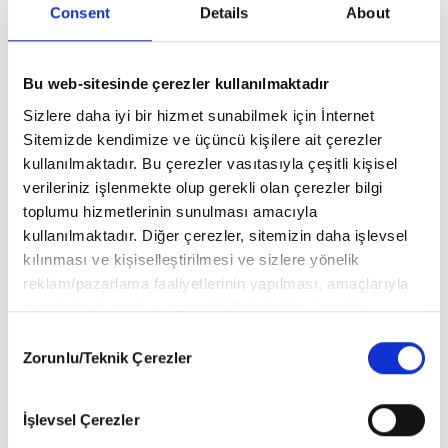
Şamdan Plus Objektifinden
Consent
Details
About
Caddelerde Ünlü İsimler
Bu web-sitesinde çerezler kullanılmaktadır
Sizlere daha iyi bir hizmet sunabilmek için İnternet
Şamdan Plus Objektifinden
Caddelerde Ünlü İsimler
Sitemizde kendimize ve üçüncü kişilere ait çerezler
kullanılmaktadır. Bu çerezler vasıtasıyla çeşitli kişisel
verileriniz işlenmekte olup gerekli olan çerezler bilgi
toplumu hizmetlerinin sunulması amacıyla
Şamdan Plus Objektifinden
kullanılmaktadır. Diğer çerezler, sitemizin daha işlevsel
Caddelerde Ünlü İsimler
kılınması ve kişiselleştirilmesi ve sizlere yönelik
reklam/pazarlama faaliyetlerinin yapılması, amaçlarıyla
sınırlı olarak açık rızanız dahilinde kullanılacaktır.
Şamdan Plus Objektifinden
Çerezlere ilişkin tercihlerinizi aşağıda yer alan panel
Consent
Caddelerde Ünlü İsimler
vasıtasıyla belirleyebilirsiniz. Çerezlere ilişkin detaylı bilgi
Zorunlu/Teknik Çerezler
Selection
için Ayarlar butonuna tıklayabilir,
Çerez Bilgilendirme
Metnimizi
ziyaret edebilirsiniz.
İşlevsel Çerezler
6698 sayılı Kişisel Verilerin Korunması Kanunu uyarınca
Şamdan Plus Objektifinden