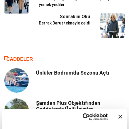
yemek yediler
Sonrakini Oku
Berrak Barut tekneyle geldi
CADDELER
Ünlüler Bodrum'da Sezonu Açtı
Şamdan Plus Objektifinden
Caddelerde Ünlü İsimler