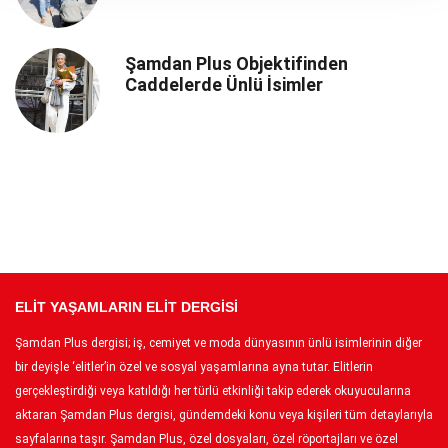
Şamdan Plus Objektifinden
Caddelerde Ünlü İsimler
ELİT YAŞAMLARIN ELİT DERGİSİ
Şamdan Plus dergisi; iş, cemiyet ve moda dünyasının ünlü isimlerinin diğer
bir deyişle ‘elitler’in özel ve sosyal yaşamlarına ayna tutar. Elitlerin
gerçekleştirdiği veya katıldığı her türlü etkinliği takip ederek okuyucularına
aktaran Şamdan Plus dergisi, gündemdeki konu veya kişileri tüm detaylarıyla
sayfalarına taşır. Şamdan Plus, özel dosyaları, özel röportajları ve özel