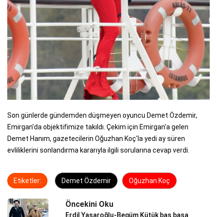
Son günlerde gündemden düşmeyen oyuncu Demet Özdemir,
Emirgan'da objektifimize takıldı. Çekim için Emirgan'a gelen
Demet Hanım, gazetecilerin Oğuzhan Koç'la yedi ay süren
evliliklerini sonlandırma kararıyla ilgili sorularına cevap verdi.
Etiketler:
Demet Özdemir
Oğuzhan Koç
Öncekini Oku
Erdil Yaşaroğlu-Begüm Kütük baş başa