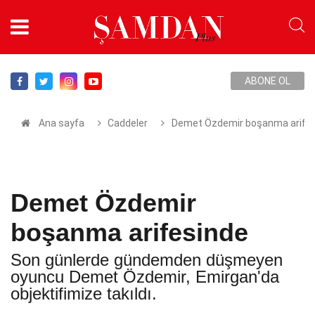
ABONE OL
Ana sayfa
Caddeler
Demet Özdemir boşanma arife
Demet Özdemir
boşanma arifesinde
Son günlerde gündemden düşmeyen
oyuncu Demet Özdemir, Emirgan'da
objektifimize takıldı.