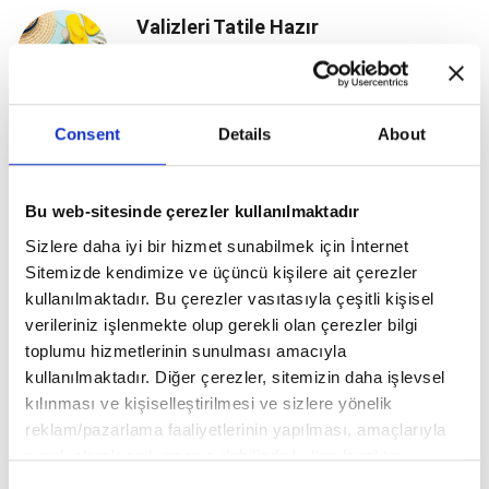
Valizleri Tatile Hazır
Consent
Details
About
Moda: Yazın Stil Rotaları
Bu web-sitesinde çerezler kullanılmaktadır
Sizlere daha iyi bir hizmet sunabilmek için İnternet
OKU Bodrum Kapılarını Açtı
Sitemizde kendimize ve üçüncü kişilere ait çerezler
kullanılmaktadır. Bu çerezler vasıtasıyla çeşitli kişisel
verileriniz işlenmekte olup gerekli olan çerezler bilgi
toplumu hizmetlerinin sunulması amacıyla
Kalabalıklardan Uzak Bir Ege Masalı:
kullanılmaktadır. Diğer çerezler, sitemizin daha işlevsel
"Datça"
kılınması ve kişiselleştirilmesi ve sizlere yönelik
reklam/pazarlama faaliyetlerinin yapılması, amaçlarıyla
sınırlı olarak açık rızanız dahilinde kullanılacaktır.
Çerezlere ilişkin tercihlerinizi aşağıda yer alan panel
Lüks Seyahat Rotaları
Consent