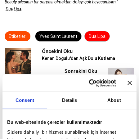
Beauty ailesinin bir parçası olmaktan dolayı çok heyecanlıyım."
Dua Lipa.
Etiketler:
Yves Saint Laurent
Dua Lipa
Öncekini Oku
Kenan Doğulu'dan Aşk Dolu Kutlama
Sonrakini Oku
Victoria Secret Meleği Anne Oldu
Consent
Details
About
GÜZELLIK
Bu web-sitesinde çerezler kullanılmaktadır
Yaza Pürüzsüz ve Işıldayan Bir Ciltle
Sizlere daha iyi bir hizmet sunabilmek için İnternet
Girmenin Yolları