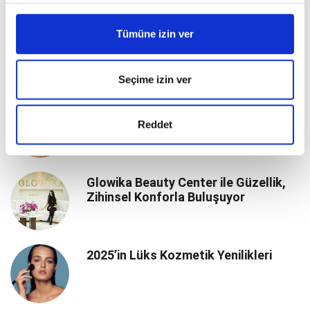
Tümüne izin ver
Reis “Ubuntu 3”: Kadının Kendiyle Bir
Olma Yolculuğu
Seçime izin ver
Düğüne Geri Sayımda Son Güzellik
Tüyoları
Reddet
Glowika Beauty Center ile Güzellik,
Zihinsel Konforla Buluşuyor
2025’in Lüks Kozmetik Yenilikleri