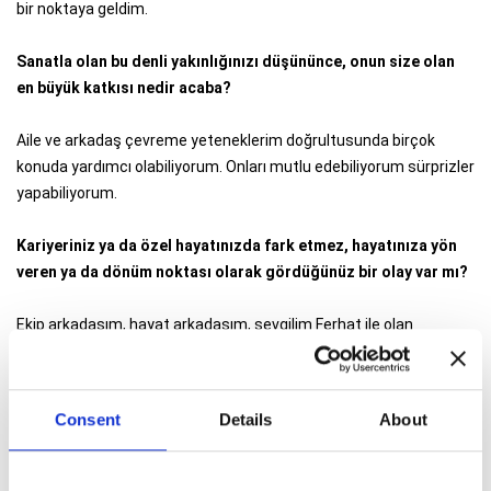
bir noktaya geldim.
Sanatla olan bu denli yakınlığınızı düşününce, onun size olan
en büyük katkısı nedir acaba?
Aile ve arkadaş çevreme yeteneklerim doğrultusunda birçok
konuda yardımcı olabiliyorum. Onları mutlu edebiliyorum sürprizler
yapabiliyorum.
Kariyeriniz ya da özel hayatınızda fark etmez, hayatınıza yön
veren ya da dönüm noktası olarak gördüğünüz bir olay var mı?
Ekip arkadaşım, hayat arkadaşım, sevgilim Ferhat ile olan
evliliğim...
Kariyerinizde yükselişiniz sürerken güncel işleriniz, yeni
Consent
Details
About
hedefleriniz neler?
Birçok gerçekleştirmek istediğim hayalim var, bir havuz tasarımı