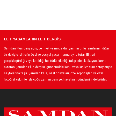
ELİT YAŞAMLARIN ELİT DERGİSİ
Şamdan Plus dergisi; iş, cemiyet ve moda dünyasının ünlü isimlerinin diğer
bir deyişle ‘elitler’in özel ve sosyal yaşamlarına ayna tutar. Elitlerin
gerçekleştirdiği veya katıldığı her türlü etkinliği takip ederek okuyucularına
aktaran Şamdan Plus dergisi, gündemdeki konu veya kişileri tüm detaylarıyla
sayfalarına taşır. Şamdan Plus, özel dosyaları, özel röportajları ve özel
fotoğraf çekimleriyle çoğu zaman cemiyet hayatının gündemini de belirler.