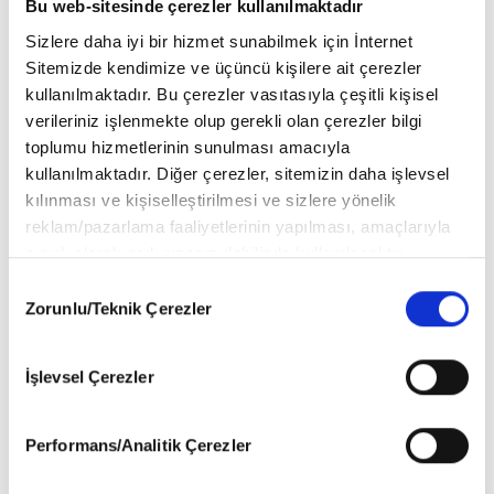
Bu web-sitesinde çerezler kullanılmaktadır
yapmak/boyamak istiyorum. Çalışırken giymek üzere işlevsel ve
Sizlere daha iyi bir hizmet sunabilmek için İnternet
şık iki model çalışma tulumu tasarladım, bunu hayata geçiriyoruz
Sitemizde kendimize ve üçüncü kişilere ait çerezler
ve bunun heyecanı içindeyim. Daha çok resim yapmak mümkün
kullanılmaktadır. Bu çerezler vasıtasıyla çeşitli kişisel
olursa sergimi yapmak istiyorum.
verileriniz işlenmekte olup gerekli olan çerezler bilgi
toplumu hizmetlerinin sunulması amacıyla
kullanılmaktadır. Diğer çerezler, sitemizin daha işlevsel
kılınması ve kişiselleştirilmesi ve sizlere yönelik
reklam/pazarlama faaliyetlerinin yapılması, amaçlarıyla
sınırlı olarak açık rızanız dahilinde kullanılacaktır.
Çerezlere ilişkin tercihlerinizi aşağıda yer alan panel
Consent
vasıtasıyla belirleyebilirsiniz. Çerezlere ilişkin detaylı bilgi
Zorunlu/Teknik Çerezler
Selection
için Ayarlar butonuna tıklayabilir,
Çerez Bilgilendirme
Metnimizi
ziyaret edebilirsiniz.
İşlevsel Çerezler
6698 sayılı Kişisel Verilerin Korunması Kanunu uyarınca
hazırlanmış olan İnternet Sitesi Aydınlatma Metnimizi
okumak ve sitemizi ziyaretiniz kapsamında
Performans/Analitik Çerezler
gerçekleştirilen veri işleme faaliyetleri ile ilgili daha
detaylı bilgi almak için lütfen
tıklayınız
.