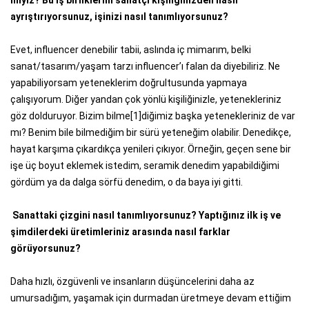
miyiz? Bu iş birliklerini sanatçı kişiliğinizden nasıl
ayrıştırıyorsunuz, işinizi nasıl tanımlıyorsunuz?
Evet, influencer denebilir tabii, aslında iç mimarım, belki
sanat/tasarım/yaşam tarzı influencer’ı falan da diyebiliriz. Ne
yapabiliyorsam yeteneklerim doğrultusunda yapmaya
çalışıyorum. Diğer yandan çok yönlü kişiliğinizle, yetenekleriniz
göz dolduruyor. Bizim bilme[1]diğimiz başka yetenekleriniz de var
mı? Benim bile bilmediğim bir sürü yeteneğim olabilir. Denedikçe,
hayat karşıma çıkardıkça yenileri çıkıyor. Örneğin, geçen sene bir
işe üç boyut eklemek istedim, seramik denedim yapabildiğimi
gördüm ya da dalga sörfü denedim, o da baya iyi gitti.
Sanattaki çizgini nasıl tanımlıyorsunuz? Yaptığınız ilk iş ve
şimdilerdeki üretimleriniz arasında nasıl farklar
görüyorsunuz?
Daha hızlı, özgüvenli ve insanların düşüncelerini daha az
umursadığım, yaşamak için durmadan üretmeye devam ettiğim