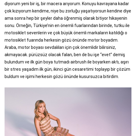
diyorum yeni bir iş, bir macera arıyorum. Konuyu kavrayana kadar
çok kızıyorum kendime, niye bu zorluğu yaşatıyorsun kendine diye
ama sonra hep bir şeyler daha öğrenmiş olarak bitiyor hikayenin
sonu. Örneğin, Türkiye’nin en önemli fuarlarından birinde, tutku ile
motosiklet sevenlerin ve çok büyük önemli markaların katıldığı o
motosiklet fuarında herkesin gözü önünde motor boyadım.
Araba, motor boyası sevdalıları için çok önemlidir bilirsiniz,
akmayacak. pürüzsüz olacak falan, ben de bu işe “evet” demiş
bulundum ve ilk gün boya tutmadı airbrush ile boyarken aktı, aşırı
bir stres yaşadım ilk gün, ikinci gün cesaretimi toplayıp bir çözüm
buldum ve işimi herkesin gözü önünde kusursuzca bitirdim.