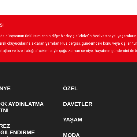
Sİ
 dünyasının ünlü isimlerinin diğer bir deyişle ‘elitler’in özel ve sosyal yaşamlarına 
p ederek okuyucularına aktaran Şamdan Plus dergisi, gündemdeki konu veya kişileri tüm
tajları ve özel fotoğraf çekimleriyle çoğu zaman cemiyet hayatının gündemini de bel
NYE
ÖZEL
KK AYDINLATMA
DAVETLER
TNİ
YAŞAM
REZ
LGİLENDİRME
MODA