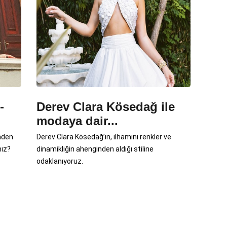
-
Derev Clara Kösedağ ile
modaya dair...
inden
Derev Clara Kösedağ’ın, ilhamını renkler ve
nız?
dinamikliğin ahenginden aldığı stiline
odaklanıyoruz.