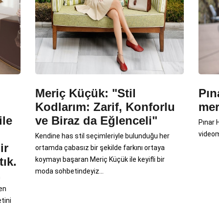
Meriç Küçük: "Stil
Pın
Kodlarım: Zarif, Konforlu
mer
ile
ve Biraz da Eğlenceli"
Pınar 
videom
Kendine has stil seçimleriyle bulunduğu her
ir
ortamda çabasız bir şekilde farkını ortaya
ık.
koymayı başaran Meriç Küçük ile keyifli bir
moda sohbetindeyiz...
n
den
tini