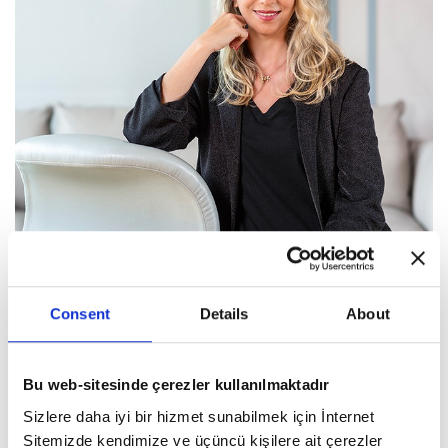
Consent
Details
About
Bu web-sitesinde çerezler kullanılmaktadır
Sizlere daha iyi bir hizmet sunabilmek için İnternet
Ayrıca Dux yataklarında kişiselleştirilebilir sertlik ve destek
Sitemizde kendimize ve üçüncü kişilere ait çerezler