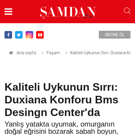
ABONE OL
Ana sayfa
Yaşam
Kaliteli Uykunun Sırrı: Duxiana K
Kaliteli Uykunun Sırrı:
Duxiana Konforu Bms
Desingn Center'da
Yanlış yatakta uyumak, omurganın
doğal eğrisini bozarak sabah boyun,