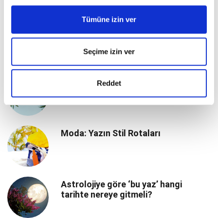
YOLCULUK
Tümüne izin ver
Yaz Aylarında Sağlıklı Beslenmenin
Önemi
Seçime izin ver
Valizleri Tatile Hazır
Reddet
Moda: Yazın Stil Rotaları
Astrolojiye göre ‘bu yaz’ hangi
tarihte nereye gitmeli?