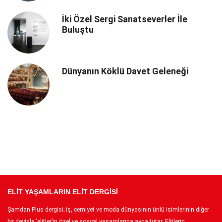
İki Özel Sergi Sanatseverler İle
Buluştu
Dünyanın Köklü Davet Geleneği
ELİT YAŞAMLARIN ELİT DERGİSİ
Şamdan Plus dergisi; iş, cemiyet ve moda dünyasının ünlü isimlerinin diğer
bir deyişle ‘elitler’in özel ve sosyal yaşamlarına ayna tutar. Elitlerin