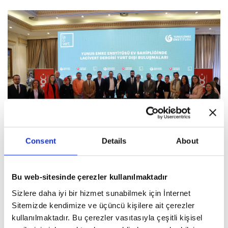
Consent
Details
About
Bu web-sitesinde çerezler kullanılmaktadır
Türkçe ve Arnavutça eserlerin yer aldığı müzik dinletisinin
Sizlere daha iyi bir hizmet sunabilmek için İnternet
ardından Beyhan Budak ve İbrahim Tenekeci’nin katılımcıların
Sitemizde kendimize ve üçüncü kişilere ait çerezler
kitaplarını imzaladı. “Yurt Dışı Buluşmaları” etkinliği aracılığıyla
kullanılmaktadır. Bu çerezler vasıtasıyla çeşitli kişisel
Türkiye’nin kültürel mirasının diğer ülkelere aktarılarak kültürel