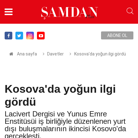
ABONE OL
Ana sayfa
Davetler
Kosova'da yoğun ilgi gördü
Kosova'da yoğun ilgi
gördü
Lacivert Dergisi ve Yunus Emre
Enstitüsüi iş birliğiyle düzenlenen yurt
dışı buluşmalarının ikincisi Kosovo'da
gerçekleşti.