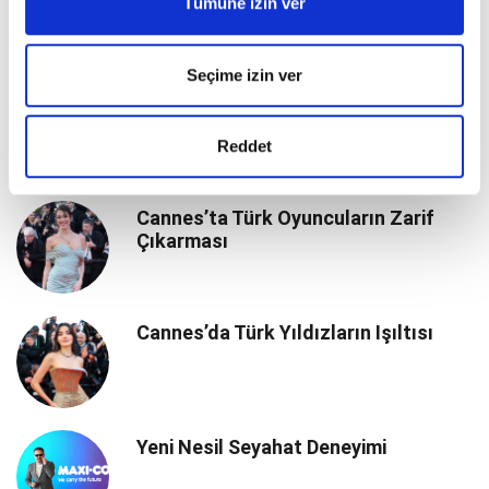
Tümüne izin ver
Dayanışma ve İyilik Buluşması
Seçime izin ver
Boğaz’da Wellness Buluşması
Reddet
Cannes’ta Türk Oyuncuların Zarif
Çıkarması
Cannes’da Türk Yıldızların Işıltısı
Yeni Nesil Seyahat Deneyimi