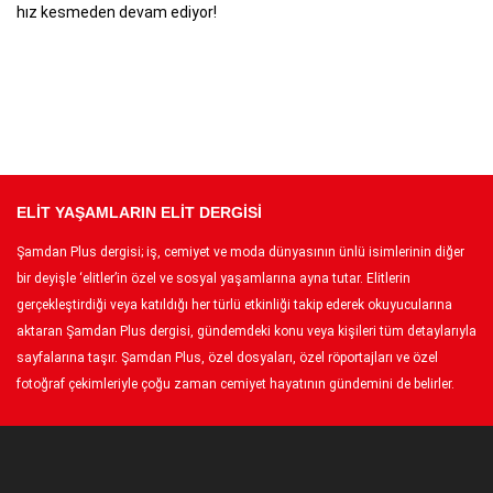
hız kesmeden devam ediyor!
ELİT YAŞAMLARIN ELİT DERGİSİ
Şamdan Plus dergisi; iş, cemiyet ve moda dünyasının ünlü isimlerinin diğer
bir deyişle ‘elitler’in özel ve sosyal yaşamlarına ayna tutar. Elitlerin
gerçekleştirdiği veya katıldığı her türlü etkinliği takip ederek okuyucularına
aktaran Şamdan Plus dergisi, gündemdeki konu veya kişileri tüm detaylarıyla
sayfalarına taşır. Şamdan Plus, özel dosyaları, özel röportajları ve özel
fotoğraf çekimleriyle çoğu zaman cemiyet hayatının gündemini de belirler.