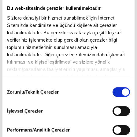
Bu web-sitesinde çerezler kullanılmaktadır
Sizlere daha iyi bir hizmet sunabilmek için İnternet
Sitemizde kendimize ve üçüncü kişilere ait çerezler
kullanılmaktadır. Bu çerezler vasıtasıyla çeşitli kişisel
verileriniz işlenmekte olup gerekli olan çerezler bilgi
toplumu hizmetlerinin sunulması amacıyla
kullanılmaktadır. Diğer çerezler, sitemizin daha işlevsel
kılınması ve kişiselleştirilmesi ve sizlere yönelik
reklam/pazarlama faaliyetlerinin yapılması, amaçlarıyla
sınırlı olarak açık rızanız dahilinde kullanılacaktır.
Çerezlere ilişkin tercihlerinizi aşağıda yer alan panel
Consent
vasıtasıyla belirleyebilirsiniz. Çerezlere ilişkin detaylı bilgi
Zorunlu/Teknik Çerezler
Selection
için Ayarlar butonuna tıklayabilir,
Çerez Bilgilendirme
Metnimizi
ziyaret edebilirsiniz.
İşlevsel Çerezler
6698 sayılı Kişisel Verilerin Korunması Kanunu uyarınca
Oğullarıyla tatile gitti
hazırlanmış olan İnternet Sitesi Aydınlatma Metnimizi
Temmuz 2000'de, bin 500 kişinin katıldığı düğünle evlenen Metin-
okumak ve sitemizi ziyaretiniz kapsamında
Performans/Analitik Çerezler
Aslı Şen çiftinin evliliklerinin üzerinde kara bulutlar Şamdan
gerçekleştirilen veri işleme faaliyetleri ile ilgili daha