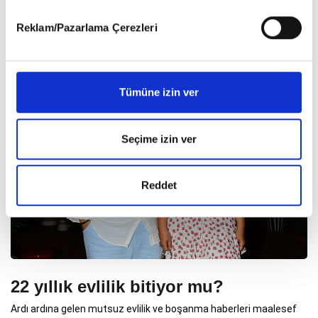
Plus'ta okmuştunuz.
detaylı bilgi almak için lütfen
tıklayınız
.
Reklam/Pazarlama Çerezleri
Tümüne izin ver
Seçime izin ver
Reddet
22 yıllık evlilik bitiyor mu?
Ardı ardına gelen mutsuz evlilik ve boşanma haberleri maalesef