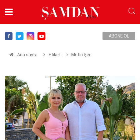
ABONE OL
Ana sayfa
Etiket
Metin Şen