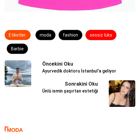
Etiketler:
moda
fashion
sessiz lüks
Barbie
Öncekini Oku
Ayurvedik doktoru İstanbul'a geliyor
Sonrakini Oku
Ünlü ismin şaşırtan estetiği
MODA