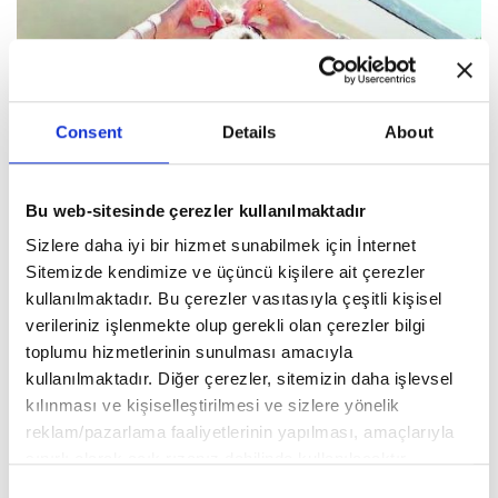
Consent
Details
About
Bu web-sitesinde çerezler kullanılmaktadır
Sizlere daha iyi bir hizmet sunabilmek için İnternet
Sitemizde kendimize ve üçüncü kişilere ait çerezler
kullanılmaktadır. Bu çerezler vasıtasıyla çeşitli kişisel
verileriniz işlenmekte olup gerekli olan çerezler bilgi
toplumu hizmetlerinin sunulması amacıyla
kullanılmaktadır. Diğer çerezler, sitemizin daha işlevsel
kılınması ve kişiselleştirilmesi ve sizlere yönelik
reklam/pazarlama faaliyetlerinin yapılması, amaçlarıyla
sınırlı olarak açık rızanız dahilinde kullanılacaktır.
Çerezlere ilişkin tercihlerinizi aşağıda yer alan panel
Consent