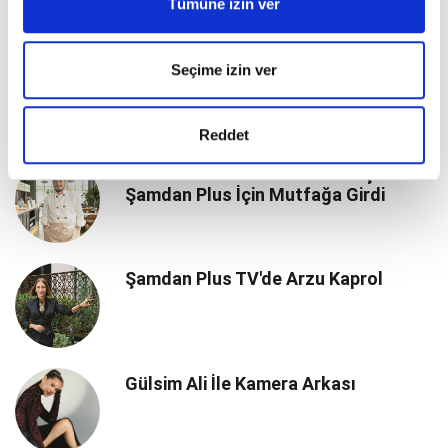
Tümüne izin ver
Şamdan Plus Özel: Aslıhan Sabancı
Seçime izin ver
İle Mutfağa Girdik
Reddet
Lokanta Safderun Executive Şefi
Şamdan Plus İçin Mutfağa Girdi
Şamdan Plus TV'de Arzu Kaprol
Gülsim Ali İle Kamera Arkası