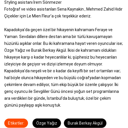
Styling asistanı İrem Sönmezer
Fotoğraf ve video asistanları Sena Kaynakin , Mehmed Zahid Hıdır
Çiçekler için Le Mien Fleur’a çok teşekkür ederiz.
Kapadokya’da geçen özel bir hikayenin kahramanı Feraye ve
Yaman. Sevdaları dillere destan ama bir türlü kavuşamayan
hüzünlü aşıklar onlar. Bu iki kahramana hayat veren oyuncular ise;
Özge Yağız ve Burak Berkay Akgül. İkisi de kahramanı oldukları
hikayeye karşı o kadar heyecanlılar ki; şüphesiz bu heyecanları
izleyiciye de geçiyor ve diziyi izlemeye doyum olmuyor.
Kapadokya’da neşeli ve bir o kadar da keyifli bir set ortamları var;
hal böyle olunca hikayeden ve bu büyülü coğrafyadan kopmadan
çekimlere devam ediliyor, tüm ekip büyük bir özenle çalışıyor. İki
genç oyuncu ile Sevgililer Günü öncesi yoğun set programlarına
ara verdikleri bir günde, İstanbul’da buluştuk; özel bir çekim
gününü paylaşıp aşkı konuştuk.
Etiketler:
Özge Yağız
Burak Berkay Akgül