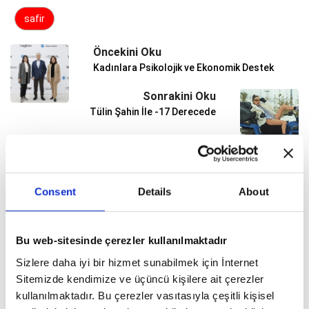
safir
Öncekini Oku
Kadınlara Psikolojik ve Ekonomik Destek
Sonrakini Oku
Tülin Şahin İle -17 Derecede
Consent
Details
About
ŞAMDAN TV
Şamdan Plus Özel: Bilge Öztürk Kite
Bu web-sitesinde çerezler kullanılmaktadır
Okulu'ndayız
Sizlere daha iyi bir hizmet sunabilmek için İnternet
Sitemizde kendimize ve üçüncü kişilere ait çerezler
kullanılmaktadır. Bu çerezler vasıtasıyla çeşitli kişisel
Seda Şahin Vardar İle Kamera Arkası