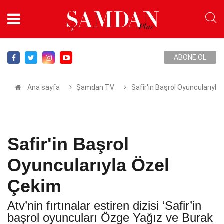
ABONE OL
Ana sayfa
Şamdan TV
Safir'in Başrol Oyuncularıyla
Safir'in Başrol
Oyuncularıyla Özel
Çekim
Atv’nin fırtınalar estiren dizisi ‘Safir’in
başrol oyuncuları Özge Yağız ve Burak