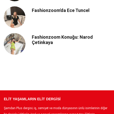
Fashionzoom'da Ece Tuncel
Fashionzoom Konuğu: Narod
Çetinkaya
ELİT YAŞAMLARIN ELİT DERGİSİ
Şamdan Plus dergisi; iş, cemiyet ve moda dünyasının ünlü isimlerinin diğer