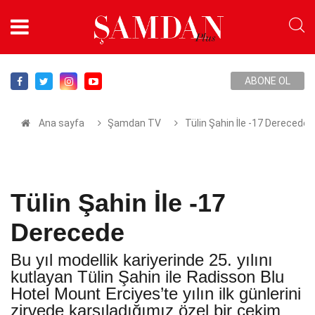
ABONE OL
Ana sayfa
Şamdan TV
Tülin Şahin İle -17 Derecede
Tülin Şahin İle -17
Derecede
Bu yıl modellik kariyerinde 25. yılını
kutlayan Tülin Şahin ile Radisson Blu
Hotel Mount Erciyes’te yılın ilk günlerini
zirvede karşıladığımız özel bir çekim