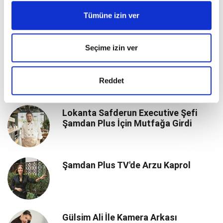
Şamdan Plus Özel: Berrin Ak İle
Tümüne izin ver
Evinde Buluştuk
Seçime izin ver
Şamdan Plus Özel: Aslıhan Sabancı
İle Mutfağa Girdik
Reddet
Lokanta Safderun Executive Şefi
Şamdan Plus İçin Mutfağa Girdi
Şamdan Plus TV'de Arzu Kaprol
Gülsim Ali İle Kamera Arkası