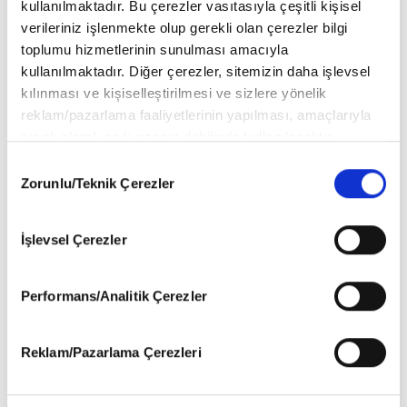
kullanılmaktadır. Bu çerezler vasıtasıyla çeşitli kişisel
verileriniz işlenmekte olup gerekli olan çerezler bilgi
Seda Şahin Vardar İle Kamera Arkası
toplumu hizmetlerinin sunulması amacıyla
kullanılmaktadır. Diğer çerezler, sitemizin daha işlevsel
kılınması ve kişiselleştirilmesi ve sizlere yönelik
reklam/pazarlama faaliyetlerinin yapılması, amaçlarıyla
Şamdan Plus Okurları İçin Mutfağa
sınırlı olarak açık rızanız dahilinde kullanılacaktır.
Girdi
Çerezlere ilişkin tercihlerinizi aşağıda yer alan panel
Consent
vasıtasıyla belirleyebilirsiniz. Çerezlere ilişkin detaylı bilgi
Zorunlu/Teknik Çerezler
Selection
için Ayarlar butonuna tıklayabilir,
Çerez Bilgilendirme
Metnimizi
ziyaret edebilirsiniz.
Rabia Soytürk İle Kamera Arkası
İşlevsel Çerezler
6698 sayılı Kişisel Verilerin Korunması Kanunu uyarınca
hazırlanmış olan İnternet Sitesi Aydınlatma Metnimizi
okumak ve sitemizi ziyaretiniz kapsamında
Performans/Analitik Çerezler
gerçekleştirilen veri işleme faaliyetleri ile ilgili daha
Fashionzoom Konuğu: Carolin
detaylı bilgi almak için lütfen
tıklayınız
.
Almozlino
Reklam/Pazarlama Çerezleri