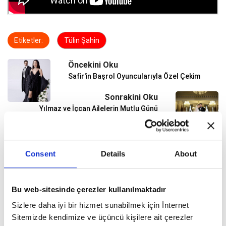
Etiketler:
Tülin Şahin
Öncekini Oku
Safir'in Başrol Oyuncularıyla Özel Çekim
Sonrakini Oku
Yılmaz ve İçcan Ailelerin Mutlu Günü
Consent
Details
About
ŞAMDAN TV
Bu web-sitesinde çerezler kullanılmaktadır
Şamdan Plus Özel: Bilge Öztürk Kite
Sizlere daha iyi bir hizmet sunabilmek için İnternet
Okulu'ndayız
Sitemizde kendimize ve üçüncü kişilere ait çerezler