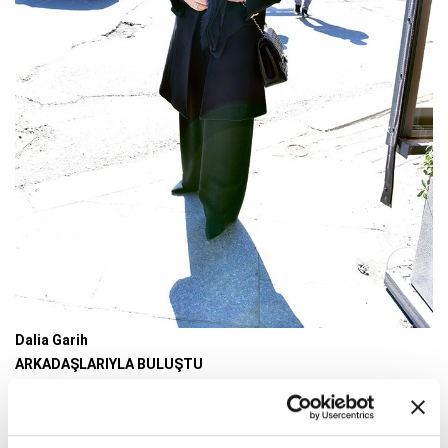
Dalia Garih
ARKADAŞLARIYLA BULUŞTU
Cemiyet hayatının tanınmış simalarından Dalia Garih da, Bebek’te
objektifimize yansıdı. Öğle saatlerinde Bebek’e gelen Dalia Hanım,
arkadaşlarıyla öğle yemeğinde buluştu; yemek sonrası sahilde