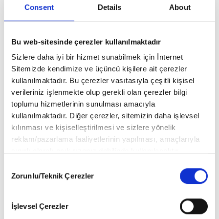
kısa bir yürüyüş yaptıktan sonra aracına binerek semtten ayrıldı.
Consent
Details
About
Bu web-sitesinde çerezler kullanılmaktadır
Sizlere daha iyi bir hizmet sunabilmek için İnternet
Sitemizde kendimize ve üçüncü kişilere ait çerezler
kullanılmaktadır. Bu çerezler vasıtasıyla çeşitli kişisel
verileriniz işlenmekte olup gerekli olan çerezler bilgi
toplumu hizmetlerinin sunulması amacıyla
kullanılmaktadır. Diğer çerezler, sitemizin daha işlevsel
kılınması ve kişiselleştirilmesi ve sizlere yönelik
reklam/pazarlama faaliyetlerinin yapılması, amaçlarıyla
sınırlı olarak açık rızanız dahilinde kullanılacaktır.
Çerezlere ilişkin tercihlerinizi aşağıda yer alan panel
Consent
vasıtasıyla belirleyebilirsiniz. Çerezlere ilişkin detaylı bilgi
Zorunlu/Teknik Çerezler
Selection
için Ayarlar butonuna tıklayabilir,
Çerez Bilgilendirme
Metnimizi
ziyaret edebilirsiniz.
İşlevsel Çerezler
6698 sayılı Kişisel Verilerin Korunması Kanunu uyarınca