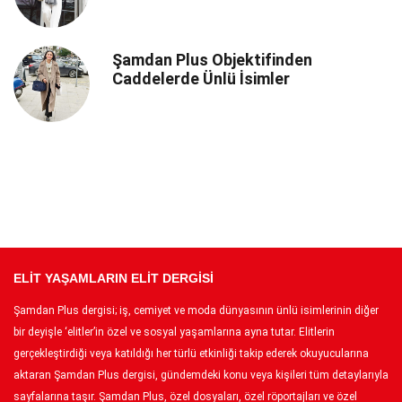
Şamdan Plus Objektifinden
Caddelerde Ünlü İsimler
ELİT YAŞAMLARIN ELİT DERGİSİ
Şamdan Plus dergisi; iş, cemiyet ve moda dünyasının ünlü isimlerinin diğer
bir deyişle ‘elitler’in özel ve sosyal yaşamlarına ayna tutar. Elitlerin
gerçekleştirdiği veya katıldığı her türlü etkinliği takip ederek okuyucularına
aktaran Şamdan Plus dergisi, gündemdeki konu veya kişileri tüm detaylarıyla
sayfalarına taşır. Şamdan Plus, özel dosyaları, özel röportajları ve özel