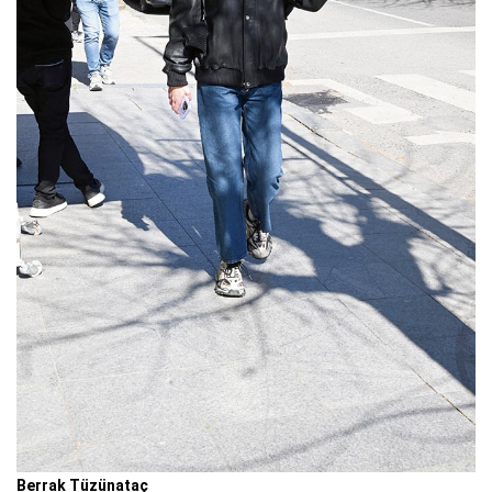
Berrak Tüzünataç